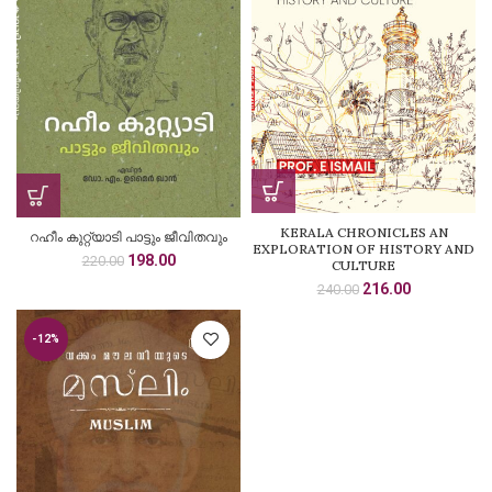
KERALA CHRONICLES AN
റഹീം കുറ്റ്യാടി പാട്ടും ജീവിതവും
EXPLORATION OF HISTORY AND
Original
Current
198.00
220.00
CULTURE
price
price
Original
Current
216.00
240.00
was:
is:
price
price
₹220.00.
₹198.00.
was:
is:
-12%
₹240.00.
₹216.00.