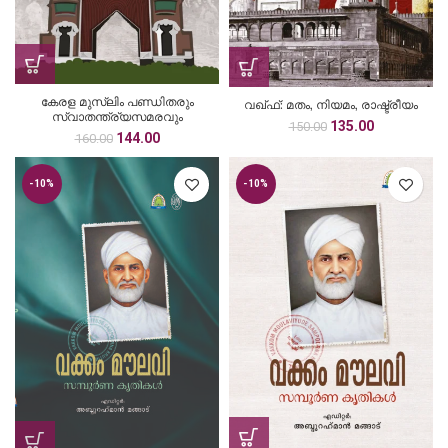
കേരള മുസ്‌ലിം പണ്ഡിതരും
വഖ്ഫ്: മതം, നിയമം, രാഷ്ട്രീയം
സ്വാതന്ത്ര്യസമരവും
Original
Current
135.00
150.00
Original
Current
144.00
160.00
price
price
price
price
was:
is:
was:
is:
₹150.00.
₹135.00.
-10%
-10%
₹160.00.
₹144.00.