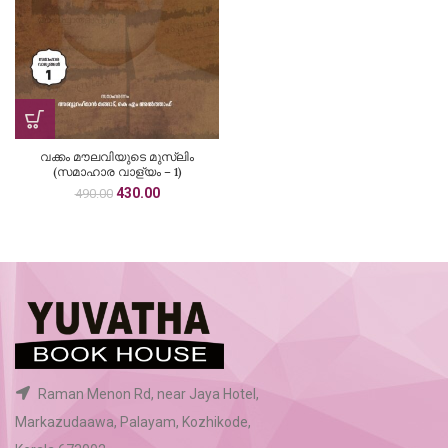
വക്കം മൗലവിയുടെ മുസ്‍ലിം
(സമാഹാര വാള്യം – 1)
Original
Current
430.00
490.00
price
price
was:
is:
₹490.00.
₹430.00.
Raman Menon Rd, near Jaya Hotel,
Markazudaawa, Palayam, Kozhikode,