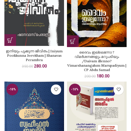
ഇനിയും പൂക്കുന്ന ജീവിതം | Iniyum
ദൈവം ഇല്ലെന്നോ ?
Pookkunna Jeevitham | Shanavas
വിമർശനങ്ങളും മറുപടിയും
Perambra
/Daivam illenno?
Vimarshanangalum Marupadiyum |
Original
Current
280.00
350.00
CP Abdu Samad
price
price
Original
Current
180.00
200.00
was:
is:
price
price
₹350.00.
₹280.00.
was:
is:
-10%
-10%
₹200.00.
₹180.00.