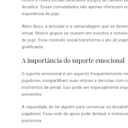
fóruns e redes sociais dedicados a jogos de cassino p
desafios. Essas comunidades não apenas oferecem su
experiência de jogo.
Além disso, a amizade e a camaradagem que se desen
virtual. Muitos grupos se reúnem em eventos e tornei
de jogo. Essa conexão social transforma o ato de jogar
gratificante.
A importância do suporte emocional
O suporte emocional é um aspecto frequentemente negl
jogadores compartilham suas vitórias e derrotas com
momentos de perda. Isso pode ser especialmente imp
presentes.
A capacidade de ter alguém para conversar ou desabafa
jogadores. Essa rede de apoio pode diminuir o estresse
prazerosa.