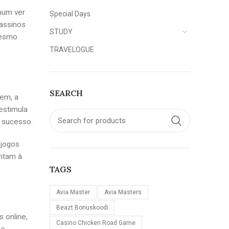
omum ver
Special Days
cassinos
STUDY
mesmo
TRAVELOGUE
SEARCH
nem, a
estimula
 sucesso.
 jogos
intam à
TAGS
Avia Master
Avia Masters
Beazt Bonuskoodi
 online,
Casino Chicken Road Game