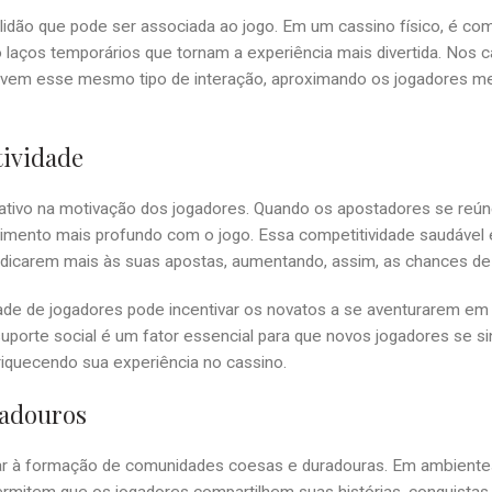
solidão que pode ser associada ao jogo. Em um cassino físico, é c
laços temporários que tornam a experiência mais divertida. Nos 
romovem esse mesmo tipo de interação, aproximando os jogadores 
tividade
ativo na motivação dos jogadores. Quando os apostadores se reú
vimento mais profundo com o jogo. Essa competitividade saudável 
edicarem mais às suas apostas, aumentando, assim, as chances de
de de jogadores pode incentivar os novatos a se aventurarem em
suporte social é um fator essencial para que novos jogadores se s
riquecendo sua experiência no cassino.
radouros
var à formação de comunidades coesas e duradouras. Em ambientes