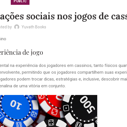
PUBLIC
ações sociais nos jogos de cas
sted by
Yuvath Books
sino
eriência de jogo
al na experiência dos jogadores em cassinos, tanto físicos quant
nvolvente, permitindo que os jogadores compartilhem suas experi
dores podem trocar dicas, estratégias e, inclusive, descobrir ma
enalina de uma vitória em conjunto.