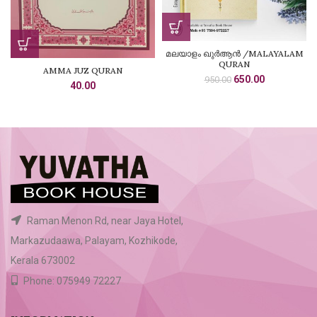
മലയാളം ഖുർആൻ /MALAYALAM
QURAN
AMMA JUZ QURAN
Original
Current
650.00
950.00
40.00
price
price
was:
is:
₹950.00.
₹650.00.
Raman Menon Rd, near Jaya Hotel,
Markazudaawa, Palayam, Kozhikode,
Kerala 673002
Phone: 075949 72227