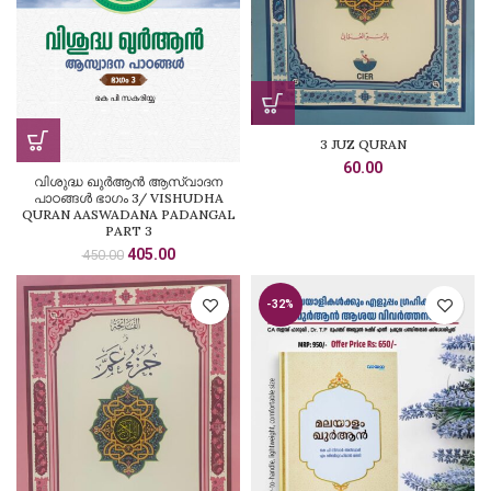
3 JUZ QURAN
60.00
വിശുദ്ധ ഖുർആൻ ആസ്വാദന
പാഠങ്ങൾ ഭാഗം 3/ VISHUDHA
QURAN AASWADANA PADANGAL
PART 3
Original
Current
405.00
450.00
price
price
was:
is:
-32%
₹450.00.
₹405.00.