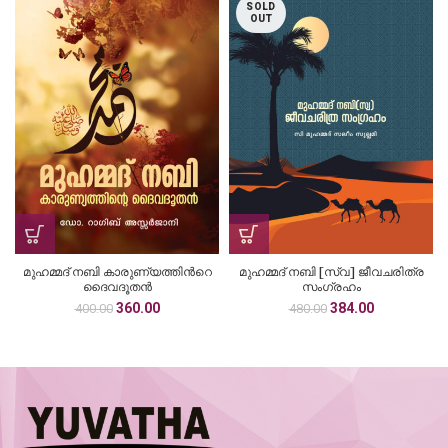
SOLD
OUT
മുഹമ്മദ് നബി കാരുണ്യത്തിന്‍റെ
മുഹമ്മദ് നബി [സ്വ] ജീവചരിത്ര
ദൈവദൂതൻ
സംഗ്രഹം
Original
Current
Original
Current
360.00
384.00
400.00
480.00
price
price
price
price
was:
is:
was:
is:
₹400.00.
₹360.00.
₹480.00.
₹384.00.