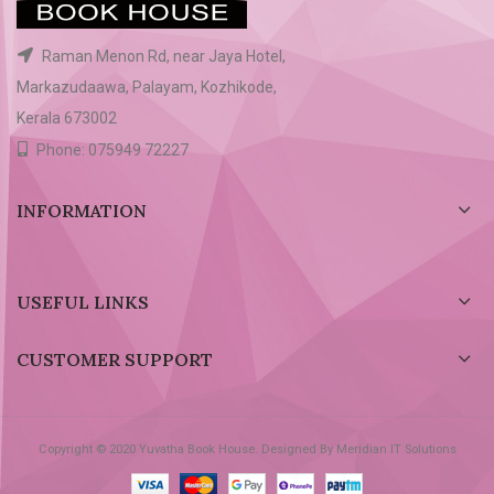
Raman Menon Rd, near Jaya Hotel,
Markazudaawa, Palayam, Kozhikode,
Kerala 673002
Phone: 075949 72227
INFORMATION
USEFUL LINKS
CUSTOMER SUPPORT
Copyright © 2020 Yuvatha Book House. Designed By Meridian IT Solutions