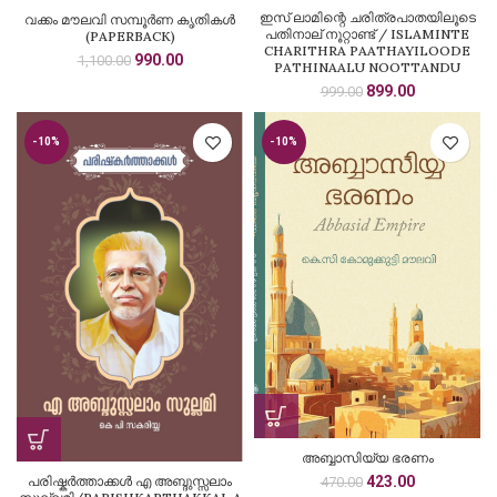
ഇസ് ലാമിന്റെ ചരിത്രപാതയിലൂടെ
വക്കം മൗലവി സമ്പൂർണ കൃതികൾ
പതിനാല് നൂറ്റാണ്ട് / ISLAMINTE
(PAPERBACK)
CHARITHRA PAATHAYILOODE
Original
Current
990.00
1,100.00
PATHINAALU NOOTTANDU
price
price
Original
Current
899.00
999.00
was:
is:
price
price
₹1,100.00.
₹990.00.
was:
is:
-10%
-10%
₹999.00.
₹899.00.
അബ്ബാസിയ്യ ഭരണം
Original
Current
പരിഷ്കർത്താക്കൾ എ അബ്ദുസ്സലാം
423.00
470.00