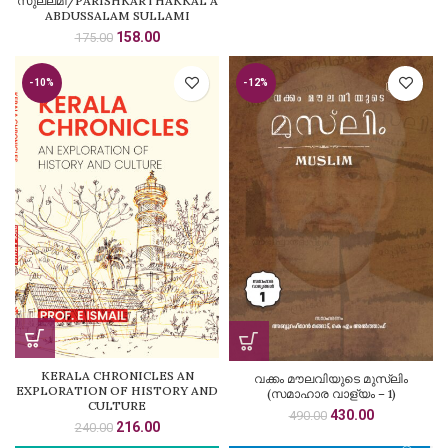
സുല്ലമി/PARISHKARTHAKKAL A
price
price
ABDUSSALAM SULLAMI
was:
is:
Original
Current
158.00
175.00
₹470.00.
₹423.00.
price
price
was:
is:
-10%
-12%
₹175.00.
₹158.00.
KERALA CHRONICLES AN
വക്കം മൗലവിയുടെ മുസ്‍ലിം
EXPLORATION OF HISTORY AND
(സമാഹാര വാള്യം – 1)
CULTURE
Original
Current
430.00
490.00
Original
Current
216.00
240.00
price
price
price
price