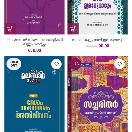
1921 മലബാർ സമരം- പോരാളികൾ
സലഫികളും നാല് ഇമാമുമാരും
മണ്ണും മനസ്സും
Original
Current
90.00
100.00
650.00
price
price
was:
is:
₹100.00.
₹90.00.
SOLD
-10%
OUT