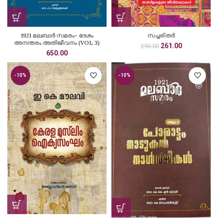
1921 മലബാർ സമരം- ദേശം
സച്ചരിതർ
അനന്തരം അതിജീവനം (VOL 3)
Original
Current
261.00
290.00
650.00
price
price
was:
is:
₹290.00.
₹261.00.
-10%
-10%