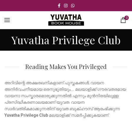
0
Yuvatha Privilege Club
Reading Makes You Privileged
അറിവിന്റെ അക്ഷരഖനികളാണ് പുസ്തകങ്ങൾ; വായന
അനിർവചനീയമായ ഒരനുഭൂതിയും.... മലയാളിക്ക് ഗൗരവതരമായ
വായനാ സംസ്കാരമൊരുക്കുന്നതിൽ എന്നും മുൻനിരയിലുള്ള
പ്രസിദ്ധീകരണാലയമാണ് യുവത. വായന
സാർവത്രികമാക്കുന്നതിന് യുവത ബുക്ഹൗസ് ആരംഭിക്കുന്ന
Yuvatha Privilege Club
മലയാളിക്ക് സമർപ്പിക്കുകയാണ്.