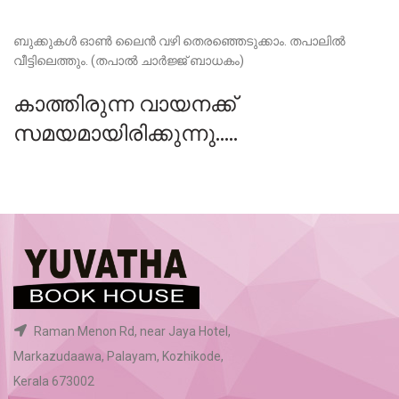
ബുക്കുകൾ ഓൺ ലൈൻ വഴി തെരഞ്ഞെടുക്കാം. തപാലിൽ
വീട്ടിലെത്തും. (തപാൽ ചാർജ്ജ് ബാധകം)
കാത്തിരുന്ന വായനക്ക്
സമയമായിരിക്കുന്നു.....
Raman Menon Rd, near Jaya Hotel,
Markazudaawa, Palayam, Kozhikode,
Kerala 673002