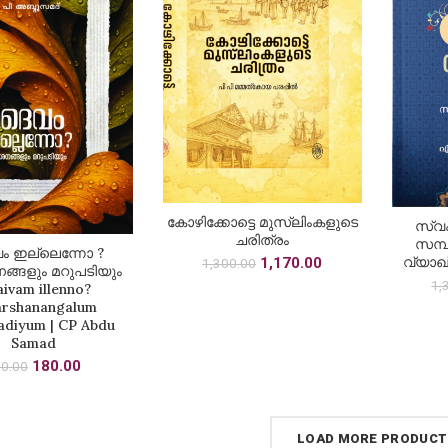
കോഴിക്കോട്ടെ മുസ്‌ലിംകളുടെ
ADD TO CART
സ്വ
ചരിത്രം
സമ്
 ഇല്ലെന്നോ ?
DD TO CART
Original
Current
വ്യാഖ
1,170.00
1,300.00
ങ്ങളും മറുപടിയും
price
price
1,
ivam illenno?
was:
is:
arshanangalum
₹1,300.00.
₹1,170.00.
diyum | CP Abdu
Samad
Original
Current
180.00
0.00
price
price
was:
is:
₹200.00.
₹180.00.
LOAD MORE PRODUCT