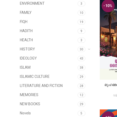
ENVIRONMENT
3
-10%
FAMILY
10
FIQH
19
HADITH
9
HEALTH
3
HISTORY
30
IDEOLOGY
43
ISLAM
38
ISLAMIC CULTURE
29
മുഹമ്
A
LITERATURE AND FICTION
28
MEMORIES
15
12
NEW BOOKS
29
Novels
5