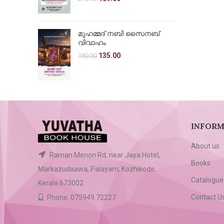
price
price
was:
is:
₹210.00.
₹189.00.
മുഹമ്മദ് നബി സൈനബ്
വിവാഹം
Original
Current
135.00
150.00
price
price
was:
is:
₹150.00.
₹135.00.
INFORM
About us
Raman Menon Rd, near Jaya Hotel,
Books
Markazudaawa, Palayam, Kozhikode,
Catalogue
Kerala 673002
Contact U
Phone: 075949 72227