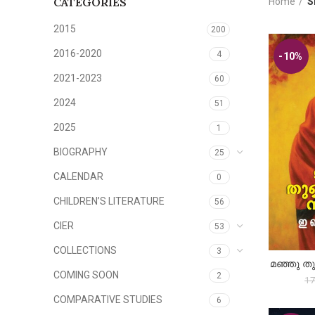
CATEGORIES
Home
S
2015
200
2016-2020
4
-10%
2021-2023
60
2024
51
2025
1
BIOGRAPHY
25
CALENDAR
0
CHILDREN’S LITERATURE
56
CIER
53
COLLECTIONS
3
മഞ്ഞു ത
A
COMING SOON
2
17
COMPARATIVE STUDIES
6