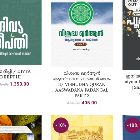
SOLD
OUT
യ ദീപ്തി / DIVYA
DD TO CART
വിശുദ്ധ ഖുർആൻ
ADD TO CART
ഇനിയും
DEEPTHI
ആസ്വാദന പാഠങ്ങൾ ഭാഗം
Iniyum 
Original
Current
1,350.00
00.00
3/ VISHUDHA QURAN
| S
price
price
AASWADANA PADANGAL
was:
is:
PART 3
₹1,500.00.
₹1,350.00.
Original
Current
405.00
450.00
price
price
was:
is:
₹450.00.
₹405.00.
-10%
-10%