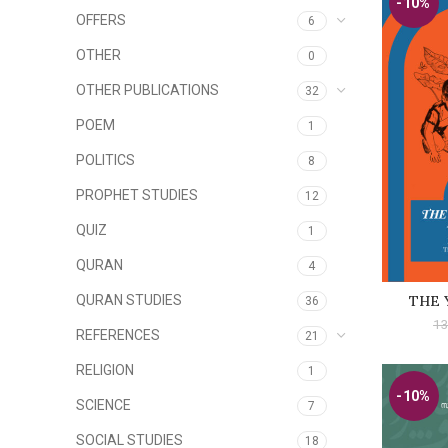
-10%
OFFERS
6
OTHER
0
OTHER PUBLICATIONS
32
POEM
1
POLITICS
8
PROPHET STUDIES
12
QUIZ
1
QURAN
4
THE 
QURAN STUDIES
A
36
13
REFERENCES
21
RELIGION
1
-10%
SCIENCE
7
SOCIAL STUDIES
18