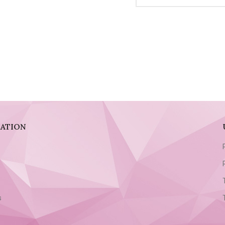
ATION
s