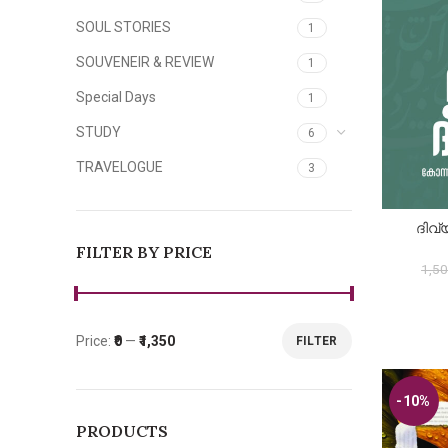
SOUL STORIES
1
SOUVENEIR & REVIEW
1
Special Days
1
STUDY
6
TRAVELOGUE
3
ദിവ്
A
FILTER BY PRICE
1,5
Price:
₹0
—
₹1,350
FILTER
Min
Max
price
price
-10%
PRODUCTS