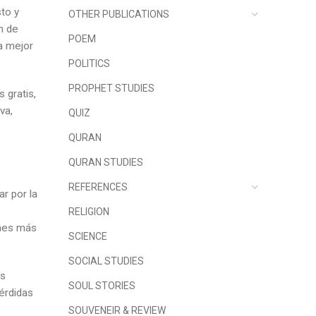
to y
OTHER PUBLICATIONS
n de
POEM
a mejor
POLITICS
PROPHET STUDIES
 gratis,
va,
QUIZ
QURAN
QURAN STUDIES
REFERENCES
ar por la
RELIGION
ones más
SCIENCE
SOCIAL STUDIES
as
SOUL STORIES
érdidas
SOUVENEIR & REVIEW