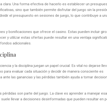
gia clara. Una forma efectiva de hacerlo es establecer un presupues
ficativas, sino que también permite disfrutar del juego sin la presió
vidir el presupuesto en sesiones de juego, lo que contribuye a un
s y bonificaciones que ofrece el casino. Estas pueden incluir giros
r y utilizar estas ofertas puede resultar en una ventaja significati
 fondos adicionales.
sciplina
ncia y la disciplina juegan un papel crucial. Es vital no dejarse llev
o para evaluar cada situación y decidir de manera consciente es
ma ante las ganancias y las pérdidas también ayuda a tomar decisi
s pérdidas son parte del juego. La clave es aprender a manejar es
al suele llevar a decisiones desinformadas que pueden resultar en p