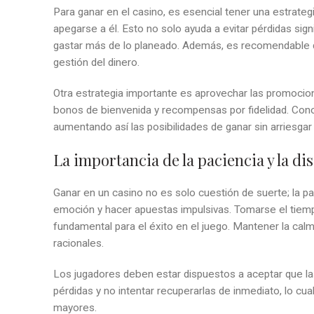
Para ganar en el casino, es esencial tener una estrate
apegarse a él. Esto no solo ayuda a evitar pérdidas signi
gastar más de lo planeado. Además, es recomendable di
gestión del dinero.
Otra estrategia importante es aprovechar las promocione
bonos de bienvenida y recompensas por fidelidad. Conoce
aumentando así las posibilidades de ganar sin arriesgar
La importancia de la paciencia y la di
Ganar en un casino no es solo cuestión de suerte; la pacie
emoción y hacer apuestas impulsivas. Tomarse el tiemp
fundamental para el éxito en el juego. Mantener la cal
racionales.
Los jugadores deben estar dispuestos a aceptar que la
pérdidas y no intentar recuperarlas de inmediato, lo cu
mayores.