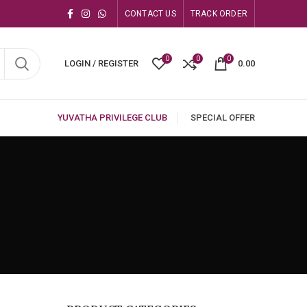
CONTACT US
TRACK ORDER
0
0
0
LOGIN / REGISTER
0.00
YUVATHA PRIVILEGE CLUB
SPECIAL OFFER