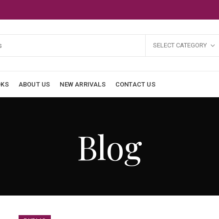
SELECT CATEGORY
OKS
ABOUT US
NEW ARRIVALS
CONTACT US
Blog