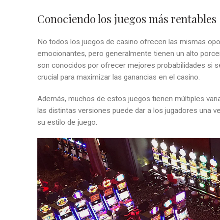
Conociendo los juegos más rentables
No todos los juegos de casino ofrecen las mismas opo
emocionantes, pero generalmente tienen un alto porcenta
son conocidos por ofrecer mejores probabilidades si se
crucial para maximizar las ganancias en el casino.
Además, muchos de estos juegos tienen múltiples variac
las distintas versiones puede dar a los jugadores una v
su estilo de juego.