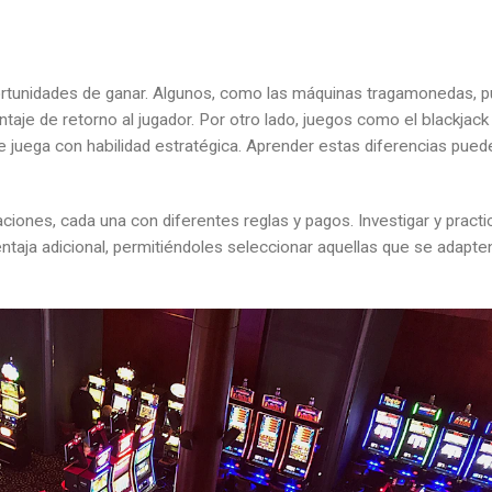
rtunidades de ganar. Algunos, como las máquinas tragamonedas, 
je de retorno al jugador. Por otro lado, juegos como el blackjack 
 juega con habilidad estratégica. Aprender estas diferencias pued
iones, cada una con diferentes reglas y pagos. Investigar y practi
entaja adicional, permitiéndoles seleccionar aquellas que se adapte