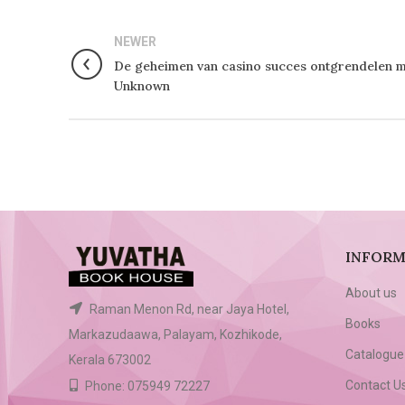
NEWER
De geheimen van casino succes ontgrendelen 
Unknown
INFORM
About us
Raman Menon Rd, near Jaya Hotel,
Books
Markazudaawa, Palayam, Kozhikode,
Catalogue
Kerala 673002
Contact U
Phone: 075949 72227