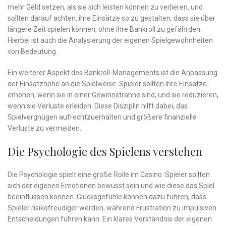
mehr Geld setzen, als sie sich leisten können zu verlieren, und
sollten darauf achten, ihre Einsätze so zu gestalten, dass sie über
längere Zeit spielen können, ohne ihre Bankroll zu gefährden.
Hierbei ist auch die Analysierung der eigenen Spielgewohnheiten
von Bedeutung.
Ein weiterer Aspekt des Bankroll-Managements ist die Anpassung
der Einsatzhöhe an die Spielweise. Spieler sollten ihre Einsätze
erhöhen, wenn sie in einer Gewinnsträhne sind, und sie reduzieren,
wenn sie Verluste erleiden. Diese Disziplin hilft dabei, das
Spielvergnügen aufrechtzuerhalten und größere finanzielle
Verluste zu vermeiden.
Die Psychologie des Spielens verstehen
Die Psychologie spielt eine große Rolle im Casino. Spieler sollten
sich der eigenen Emotionen bewusst sein und wie diese das Spiel
beeinflussen können. Glücksgefühle können dazu führen, dass
Spieler risikofreudiger werden, während Frustration zu impulsiven
Entscheidungen führen kann. Ein klares Verständnis der eigenen