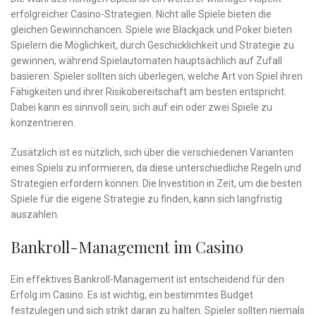
erfolgreicher Casino-Strategien. Nicht alle Spiele bieten die
gleichen Gewinnchancen. Spiele wie Blackjack und Poker bieten
Spielern die Möglichkeit, durch Geschicklichkeit und Strategie zu
gewinnen, während Spielautomaten hauptsächlich auf Zufall
basieren. Spieler sollten sich überlegen, welche Art von Spiel ihren
Fähigkeiten und ihrer Risikobereitschaft am besten entspricht.
Dabei kann es sinnvoll sein, sich auf ein oder zwei Spiele zu
konzentrieren.
Zusätzlich ist es nützlich, sich über die verschiedenen Varianten
eines Spiels zu informieren, da diese unterschiedliche Regeln und
Strategien erfordern können. Die Investition in Zeit, um die besten
Spiele für die eigene Strategie zu finden, kann sich langfristig
auszahlen.
Bankroll-Management im Casino
Ein effektives Bankroll-Management ist entscheidend für den
Erfolg im Casino. Es ist wichtig, ein bestimmtes Budget
festzulegen und sich strikt daran zu halten. Spieler sollten niemals