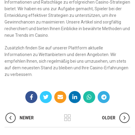
Informationen und Ratschläge zu erfolgreichen Casino-Strategien
bietet. Wir haben es uns zur Aufgabe gemacht, Spieler bei der
Entwicklung effektiver Strategien zu unterstützen, um ihre
Gewinnchancen zu maximieren. Unsere Artikel sind sorgfältig
recherchiert und bieten Ihnen Einblicke in bewährte Methoden und
neue Trends im Casino.
Zusätzlich finden Sie auf unserer Plattform aktuelle
Informationen zu Wettanbietern und deren Angeboten. Wir
empfehlen Ihnen, sich regelmäßig bei uns umzusehen, um stets
auf dem neuesten Stand zu bleiben und Ihre Casino-Erfahrungen
zu verbessern.
NEWER
OLDER