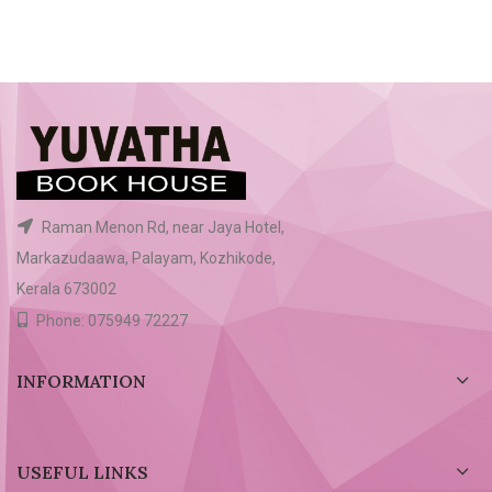
Raman Menon Rd, near Jaya Hotel,
Markazudaawa, Palayam, Kozhikode,
Kerala 673002
Phone: 075949 72227
INFORMATION
USEFUL LINKS