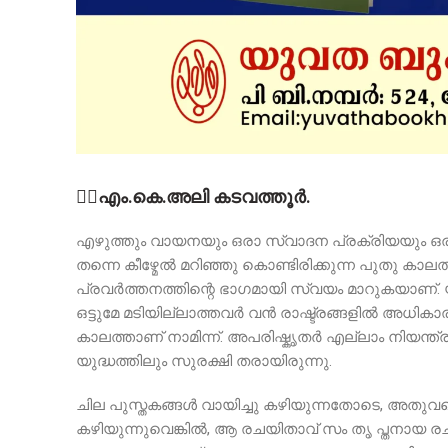
✍🏻എം.കെ.അലി കടവത്തൂർ.
എഴുത്തും വായനയും ഒരാ സ്വാദന പ്രക്രിയയും ഒ
തന്നെ കീഴ്മേൽ മറിഞ്ഞു കൊണ്ടിരിക്കുന്ന പുതു കാലത്
പ്രവർത്തനത്തിന്റെ ഭാഗമായി സ്വയം മാറുകയാണ്. 
ഒട്ടുമേ മടിയില്ലാത്തവർ വൻ രാഷ്ട്രങ്ങളിൽ അധിക
കാലത്താണ് നാമിന്ന്. അപരിഷ്കൃതർ എല്ലാം നിയന്ത്ര
യുദ്ധത്തിലും സുരക്ഷി തരായിരുന്നു.
ചില പുസ്തകങ്ങൾ വായിച്ചു കഴിയുന്നതോടെ, അതു
കഴിയുന്നുവെങ്കിൽ, ആ രചയിതാവ് സം തൃ പ്തനായ രചയ