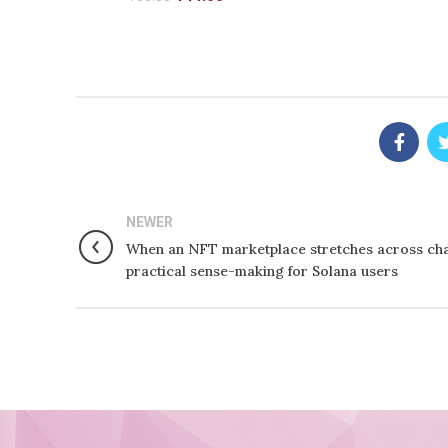
price
price
was:
is:
₹160.00.
₹144.00.
NEWER
When an NFT marketplace stretches across cha
practical sense-making for Solana users