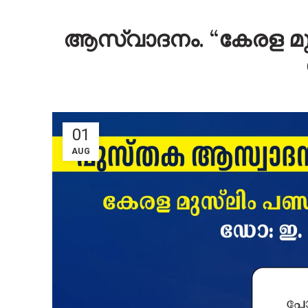
ആസ്വാദനം. “കേരള മുസ
01
AUG