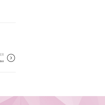
ER
ino