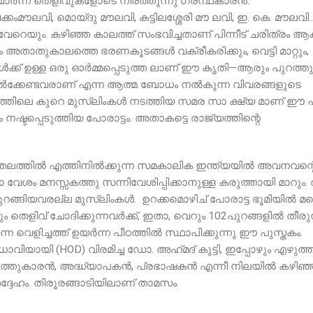
വാർന്ന തെളിവുകളോടെ നിരത്തുന്നു ഗ്രന്ഥകാരൻ.
ൗലവി, മൊയ്‌ദു മൗലവി, കട്ടിലശ്ശേരി മൗ ലവി, ഇ. കെ. മൗലവി
െയും. കഴിഞ്ഞ കാലത്ത് സംഭവിച്ചതാണ് പിന്നീട് ചരിത്രം ആകു
താതുകാലത്തെ ഭരണകൂടങ്ങൾ വക്രീകരിക്കും, വെട്ടി മാറ്റും,
ികൾക്ക് ഉള്ള ഒരു ഓർമ്മപ്പെടുത്ത ലാണ് ഈ കൃതി—ആരും പുറത്തു
ിൽക്കേണ്ടവരാണ് എന്ന ആത്മ ബോധം നൽകുന്ന വിവരങ്ങളുടെ
ലെ കുറെ മുസ്ലിംകൾ നടത്തിയ സമര സാ ക്ഷ്യ മാണ് ഈ പു
ം നഷ്ടപ്പെടുത്തിയ പോരാട്ടം. അതാകട്ടെ രാജ്യത്തിന്റെ
 തലത്തിൽ എത്തിനിൽക്കുന്ന സമകാലിക ഇന്ത്യയിൽ അവനവന്റ
ശം മനസ്സകത്തു സന്നിവേശിപ്പിക്കാനുള്ള കരുത്തായി മാറും. 
ങ്ങിയവരല്ല മുസ്ലിംകൾ. ഉറക്കമൊഴിച് പോരാട്ട ഭൂമിയിൽ മറ്
ും തെളിവ് ചോദിക്കുന്നവർക്ക്, ഇതാ, വെറും 102പുറങ്ങളിൽ തീര
്ന വെളിച്ചത്ത് ഉയർന്ന പീഠത്തിൽ സ്ഥാപിക്കുന്നു ഈ പുസ്തകം.
ായി (HOD) വിരമിച്ച ഡോ. അഹ്‌മദ്‌ കുട്ടി, ഇപ്പോഴും എഴുത്ത
എഴുത്തുകാരൻ, അദ്ധ്യാപകൻ, പ്രഭാഷകൻ എന്നീ നിലയിൽ കഴിഞ
ദ്ദേഹം. തിരൂരങ്ങാടിയിലാണ് താമസം.