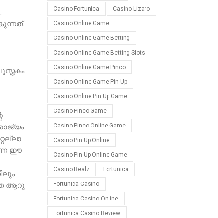
Casino Fortunica
Casino Lizaro
…
ന്നത്.
Casino Online Game
Casino Online Game Betting
Casino Online Game Betting Slots
Casino Online Game Pinco
സ്തകം.
Casino Online Game Pin Up
Casino Online Pin Up Game
Casino Pinco Game
െ
Casino Pinco Online Game
രാജ്യം
റെല്ലാ
Casino Pin Up Online
ുന്ന ഈ
Casino Pin Up Online Game
Casino Realz
Fortunica
ിലും
Fortunica Casino
്ഞ ആറു
Fortunica Casino Online
Fortunica Casino Review