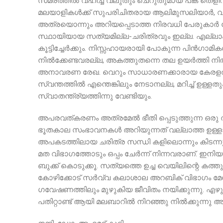
സമരത്തിൽ വഹിച്ച വലുതും ചെറുതുമായ പങ്ക് തെളി
മലയാളികൾക്ക് സുപരിചിതരായ ആലിമുസലിയാർ, വക്കംമ
അത്രയൊന്നും അറിയപ്പെടാത്ത നിരവധി പേരുകാർ വേറ
സ്ഥായിയായ സത്യമില്ല-ചരിത്രവും ഇല്ല. എല്ലാം അ
കൂട്ടിച്ചേർക്കും. നിസ്സഹായരായി പോകുന്ന പിൻഗാമ
നിൽക്കേണ്ടവരല്ല, അകത്തുതന്നെ തല ഉയർത്തി ന
അനാവരണ രേഖ. വെറും സാധാരണക്കാരായ കേരളത്തി
സ്വന്തത്തിൽ എന്തെങ്കിലും നേടാനല്ല, മറിച്ച് ഉള്ളതു
സ്വാതന്ത്ര്യത്തിന്നു വേണ്ടിയും.
അപരവത്കരണം അത്രമേൽ ഭീതി പ്പെടുത്തുന്ന ഒരു
ഭൂതകാല സംഭാവനകൾ അറിയുന്നത് വല്ലാത്ത ഉള്ളാ വേ
അപകടത്തിലായ ചരിത്ര സന്ധി കളിലൊന്നും കിടന്നുറ
മത വിഭാഗത്തോടും ഒപ്പം ചേർന്ന് നിന്നവരാണ്. ഇനിയ
ബുക്ക് കൊടുക്കൂ. സത്യത്തെ ഉച്ച വെയിലിന്റെ കത്തുന
കോഴിക്കോട് സർവ്വ കലാശാല അറബിക് വിഭാഗം മേധാവിയ
ഗവേഷണത്തിലും മുഴുകിയ ജീവിതം നയിക്കുന്നു. 
പതിറ്റാണ്ട് ആയി മലബാറിൽ നിറഞ്ഞു നിൽക്കുന്നു അ