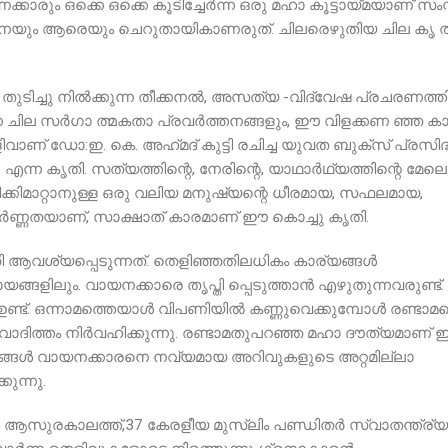
രും ഒക്കെ ഒക്കെ കൂടിച്ചേർന്ന ഒരു മഹാ കൂട്ടായ്മയാണ് സംസ
ഒന്നിനെയും ആരെയും ചെറുതായികാണരുത്. ചിലരെഴുതിയ ചില കൃ
ുടിച്ചു നിൽക്കുന്ന തീക്കനൽ, അസത്യ -വിദ്വേഷ പ്രചരണത്തി
ന്ന ചില സർഗാ ത്മകതാ പ്രവർത്തനങ്ങളും, ഈ വിളക്കണ ഞ്ഞ കാ
വാണ് ഡോ:ഇ. കെ. അഹ്‌മദ്‌ കുട്ടി രചിച്ച യുവത ബുക്സ് പ്രസിദ്ധ
എന്ന കൃതി. സത്യത്തിന്റെ, നേരിന്റെ, യാഥാർഥ്യത്തിന്റെ മേലെ
 നീക്കിമാറ്റാനുള്ള ഒരു വലിയ മനുഷ്യന്റെ ധീരമായ, സഫലമായ,
പൂർണ്ണതയാണ്, സാക്ഷാത് കാരമാണ് ഈ കൊച്ചു കൃതി.
ശ്യപ്പെടുന്നത്. തെളിഞ്ഞതിലധികം കാര്യങ്ങൾ
യങ്ങളിലും. വായനക്കാരെ തൃപ്തി പ്പെടുത്താൻ എഴുതുന്നവരുണ്ട്.
ണ്ട്. ഒന്നാമത്തെയാൾ വിപണിയിൽ കണ്ണുവെക്കുമ്പോൾ രണ്ടാ
വാദിത്തം നിർവഹിക്കുന്നു. രണ്ടാമതുപറഞ്ഞ മഹാ ദൗത്യമാണ്
സ്തകങ്ങൾ വായനക്കാരനെ നവ്യമായ അറിവുകളുടെ അറ്റമില്ലാ
ുന്നു.
ഈ ആസുരകാലത്ത്,37 കേരളീയ മുസ്ലിം പണ്ഡിതർ സ്വാതന്ത്ര്യ