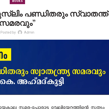
BOOKS
്ലിം പണ്ഡിതരും സ്വാതന്ത്
സമരവും”
Posted by
Admin