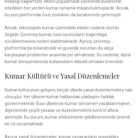
kolaylığı sağlamıştır. Mobil uygulamalar sayesinde kullanıcılar,
istedikleri her yerden kumar oynama imkanı bulmuşlardır. Ancak,
bu yeni platformlar bazı zorlukları da beraberinde getirmiştir.
Ancak, teknolojinin kumar üzerindeki etkileri sadece olumlu
değildir. Çevrimiçi kumar, bazı oyuncuların bağımlılığa
sürüklenmesine neden olabilmektedir. Ayrıca, çevrimiçi
platformlarda dolandırıcılık ve güvenlik sorunları da sıkça
karşılaşılan problemler arasında yer almaktadır. Bu nedenle, dijital
kumar deneyimlerinde kullanıcıların dikkatli olmaları önemlidir.
Kumar Kültürü ve Yasal Düzenlemeler
Kumar kültürünün gelişimi, birçok ülkede yasal düzenlemelere tabi
olmuştur. Her ülkenin kumar hakkındaki yaklaşımı farklılık
göstermektedir. Bazı ülkelerde kumar tamamen yasaklanmışken,
diğerlerinde çeşitli yasalar ve düzenlemelerle kontrol altına
alınmıştır. Bu durum, kumar endüstrisinin şekillenmesinde önemli
bir rol oynamaktadır.
Ayrıca, yasal düzenlemeler, kumar oynayanların güvenliğini