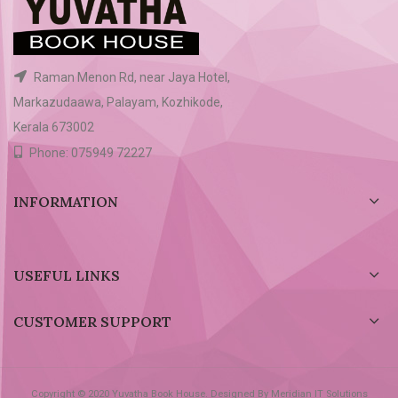
Raman Menon Rd, near Jaya Hotel,
Markazudaawa, Palayam, Kozhikode,
Kerala 673002
Phone: 075949 72227
INFORMATION
USEFUL LINKS
CUSTOMER SUPPORT
Copyright © 2020 Yuvatha Book House. Designed By Meridian IT Solutions