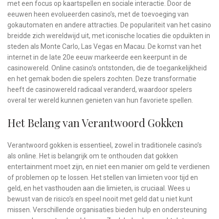
met een focus op kaartspellen en sociale interactie. Door de
eeuwen heen evolueerden casino’s, met de toevoeging van
gokautomaten en andere attracties. De populariteit van het casino
breidde zich wereldwijd uit, met iconische locaties die opduikten in
steden als Monte Carlo, Las Vegas en Macau. De komst van het
internet in de late 20e eeuw markeerde een keerpunt in de
casinowereld. Online casino’s ontstonden, die de toegankelijkheid
en het gemak boden die spelers zochten. Deze transformatie
heeft de casinowereld radicaal veranderd, waardoor spelers
overal ter wereld kunnen genieten van hun favoriete spellen.
Het Belang van Verantwoord Gokken
Verantwoord gokken is essentieel, zowel in traditionele casino’s
als online. Het is belangrijk om te onthouden dat gokken
entertainment moet zijn, en niet een manier om geld te verdienen
of problemen op te lossen. Het stellen van limieten voor tijd en
geld, en het vasthouden aan die limieten, is cruciaal. Wees u
bewust van de risico’s en speel nooit met geld dat u niet kunt
missen. Verschillende organisaties bieden hulp en ondersteuning