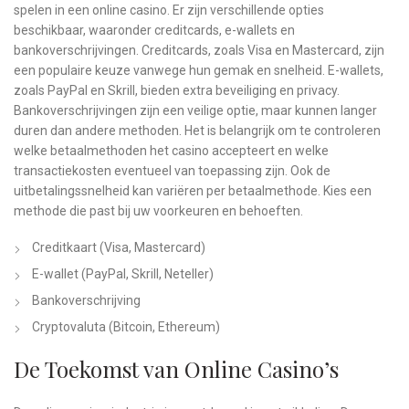
spelen in een online casino. Er zijn verschillende opties
beschikbaar, waaronder creditcards, e-wallets en
bankoverschrijvingen. Creditcards, zoals Visa en Mastercard, zijn
een populaire keuze vanwege hun gemak en snelheid. E-wallets,
zoals PayPal en Skrill, bieden extra beveiliging en privacy.
Bankoverschrijvingen zijn een veilige optie, maar kunnen langer
duren dan andere methoden. Het is belangrijk om te controleren
welke betaalmethoden het casino accepteert en welke
transactiekosten eventueel van toepassing zijn. Ook de
uitbetalingssnelheid kan variëren per betaalmethode. Kies een
methode die past bij uw voorkeuren en behoeften.
Creditkaart (Visa, Mastercard)
E-wallet (PayPal, Skrill, Neteller)
Bankoverschrijving
Cryptovaluta (Bitcoin, Ethereum)
De Toekomst van Online Casino’s