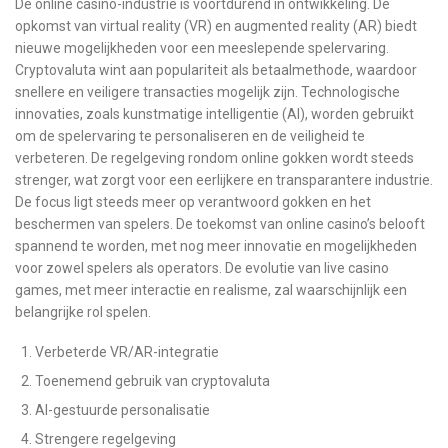
De online casino-industrie is voortdurend in ontwikkeling. De
opkomst van virtual reality (VR) en augmented reality (AR) biedt
nieuwe mogelijkheden voor een meeslepende spelervaring.
Cryptovaluta wint aan populariteit als betaalmethode, waardoor
snellere en veiligere transacties mogelijk zijn. Technologische
innovaties, zoals kunstmatige intelligentie (AI), worden gebruikt
om de spelervaring te personaliseren en de veiligheid te
verbeteren. De regelgeving rondom online gokken wordt steeds
strenger, wat zorgt voor een eerlijkere en transparantere industrie.
De focus ligt steeds meer op verantwoord gokken en het
beschermen van spelers. De toekomst van online casino’s belooft
spannend te worden, met nog meer innovatie en mogelijkheden
voor zowel spelers als operators. De evolutie van live casino
games, met meer interactie en realisme, zal waarschijnlijk een
belangrijke rol spelen.
Verbeterde VR/AR-integratie
Toenemend gebruik van cryptovaluta
AI-gestuurde personalisatie
Strengere regelgeving