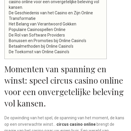
casino online voor een onvergetelijke beleving vol
kansen.
De Geschiedenis van het Casino en Zijn Online
Transformatie
Het Belang van Verantwoord Gokken
Populaire Casinospellen Online
De Rol van Software Providers
Bonussen en Promoties bij Online Casino’s
Betaalmethoden bij Online Casino’s
De Toekomst van Online Casino’s
Momenten van spanning en
winst: speel circus casino online
voor een onvergetelijke beleving
vol kansen.
De opwinding van het spel, de spanning van het moment, de kans
op een onverwachte winst…
circus casino online
brengt de
magie van het casino naar uw eigen huis. Een wereld van