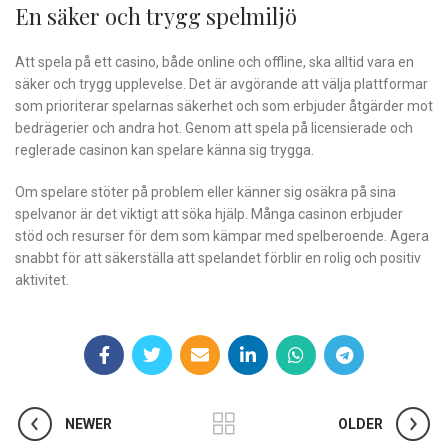
En säker och trygg spelmiljö
Att spela på ett casino, både online och offline, ska alltid vara en
säker och trygg upplevelse. Det är avgörande att välja plattformar
som prioriterar spelarnas säkerhet och som erbjuder åtgärder mot
bedrägerier och andra hot. Genom att spela på licensierade och
reglerade casinon kan spelare känna sig trygga.
Om spelare stöter på problem eller känner sig osäkra på sina
spelvanor är det viktigt att söka hjälp. Många casinon erbjuder
stöd och resurser för dem som kämpar med spelberoende. Agera
snabbt för att säkerställa att spelandet förblir en rolig och positiv
aktivitet.
NEWER
OLDER