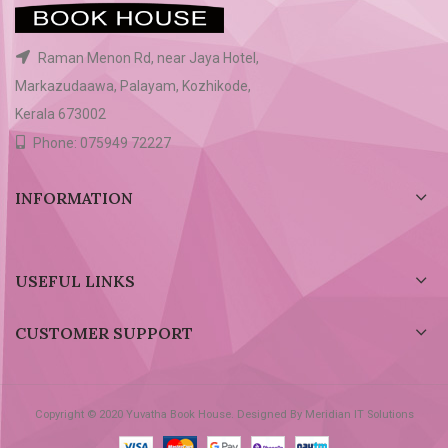
Raman Menon Rd, near Jaya Hotel,
Markazudaawa, Palayam, Kozhikode,
Kerala 673002
Phone: 075949 72227
INFORMATION
USEFUL LINKS
CUSTOMER SUPPORT
Copyright © 2020 Yuvatha Book House. Designed By Meridian IT Solutions