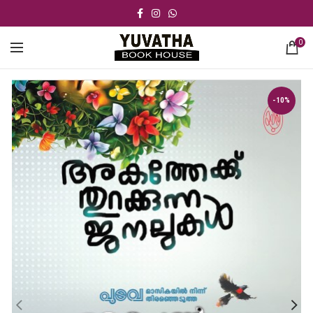
0
-10%