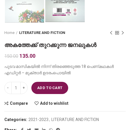
Home
LITERATURE AND FICTION
അകത്തേക്ക് തുറക്കുന്ന ജനലുകള്‍
Original
Current
135.00
150.00
price
price
പുടവ മാസികയില്‍ നിന്ന് തിരഞ്ഞെടുത്ത 18 പെണ്കഥകള്‍
was:
is:
എഡിറ്റര്‍ – മുക്താര്‍ ഉദരംപൊയില്‍
₹150.00.
₹135.00.
അകത്തേക്ക് തുറക്കുന്ന ജനലുകള്‍ quantity
ADD TO CART
Compare
Add to wishlist
Categories:
2021-2023
,
LITERATURE AND FICTION