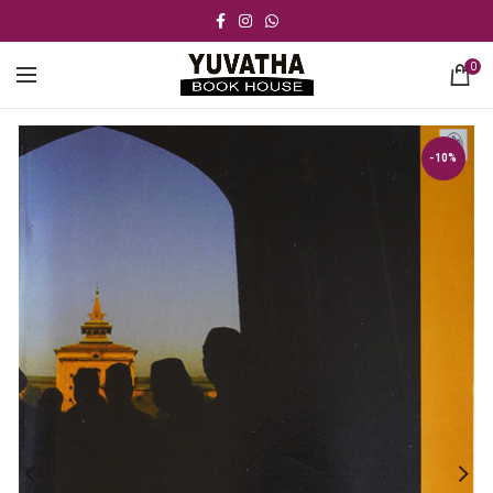
0
-10%