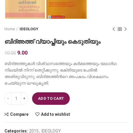
Home
IDEOLOGY
ബിദ്അത്ത് വ്യാപ്തിയും കെടുതിയും
Original
Current
9.00
10.00
price
price
ബിദ്അത്തുകള്‍ വിശ്വാസത്തെയും കര്‍മത്തെയും യഥാര്‍ഥ
was:
is:
നിലയില്‍ നിന്ന് തെറ്റിക്കുന്നു. ഭക്തിയുടെ പേരില്‍
₹10.00.
₹9.00.
അതിരുവിടുന്നു. ബിദ്അത്തിന്‍റെ അപകടം വിശകലനം
ചെയ്യുന്ന ലഘൂകൃതി.
ബിദ്അത്ത് വ്യാപ്തിയും കെടുതിയും quantity
ADD TO CART
Compare
Add to wishlist
Categories:
2015
,
IDEOLOGY