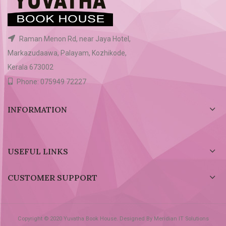
Raman Menon Rd, near Jaya Hotel,
Markazudaawa, Palayam, Kozhikode,
Kerala 673002
Phone: 075949 72227
INFORMATION
USEFUL LINKS
CUSTOMER SUPPORT
Copyright © 2020 Yuvatha Book House. Designed By Meridian IT Solutions