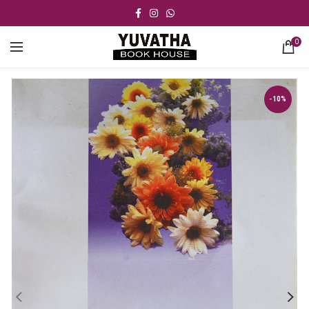
0
-10%