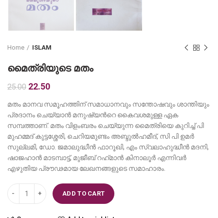
Home
ISLAM
മൈത്രിയുടെ മതം
Original
Current
22.50
25.00
price
price
മതം മാനവ സമൂഹത്തിന് സമാധാനവും സന്തോഷവും ശാന്തിയും
was:
is:
പ്രദാനം ചെയ്യാന്‍ മനുഷ്യന്‍റെ കൈവശമുള്ള ഏക
₹25.00.
₹22.50.
സമ്പത്താണ്. മതം വിളംബരം ചെയ്യുന്ന മൈത്രിയെ കുറിച്ച് പി
മുഹമ്മദ് കുട്ടശ്ശേരി, ചെറിയമുണ്ടം അബ്ദുല്‍ഹമീദ്, സി പി ഉമര്‍
സുല്ലമി, ഡോ. ജമാലുദ്ധീന്‍ ഫാറൂഖി, എം സ്വലാഹുദ്ധീന്‍ മദനി,
ഷാജഹാന്‍ മാടമ്പാട്ട്, മുജീബ് റഹ്‌മാന്‍ കിനാലൂര്‍ എന്നിവര്‍
എഴുതിയ പ്രൗഢമായ ലേഖനങ്ങളുടെ സമാഹാരം.
മൈത്രിയുടെ മതം quantity
ADD TO CART