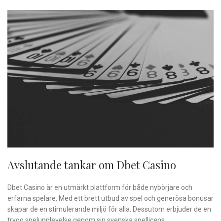
Avslutande tankar om Dbet Casino
Dbet Casino är en utmärkt plattform för både nybörjare och
erfarna spelare. Med ett brett utbud av spel och generösa bonusar
skapar de en stimulerande miljö för alla. Dessutom erbjuder de en
trygg spelupplevelse genom sin svenska spellicens.