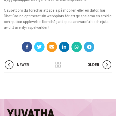
Oavsett om du föredrar att spela på mobilen eller en dator, har
Dbet Casino optimerat sin webbplats för att ge spelarna en smidig
och njutbar upplevelse. Kom ihåg att spela ansvarsfullt och njuta
av ditt äventyr i spelvärlden!
NEWER
OLDER