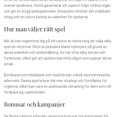
svensk spellicens. Detta garanterar att casinot följer strikta regler
och ger en trygg spelupplevelse. Dessutom innebär det snabbare
uttag och en större känsla av säkerhet för spelarna.
Hur man väljer rätt spel
När du har registrerat dig på ett casino är nästa steg att välja vilka
spel du vill prova. Slots är populära bland nybörjare på grund av
deras enkelhet och underhållning. De har ofta olika teman och
funktioner, vilket gör att spelare kan hitta något som passar deras
smak.
Bordsspel som blackjack och roulette kan också vara intressanta
alternativ. Dessa spel kräver lite mer strategi och förståelse för
reglerna, vilket kan vara en spännande utmaning för dem som vill
fördjupa sig i spelvärlden.
Bonusar och kampanjer
De flesta casinon erbjuder generösa bonusar och kampanjer för