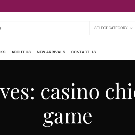
SELECT CATEGORY
OKS
ABOUT US
NEW ARRIVALS
CONTACT US
ves: casino ch
game