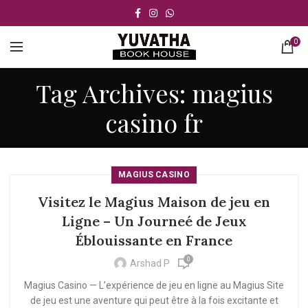
0
Tag Archives: magius
casino fr
MAGIUS CASINO
Visitez le Magius Maison de jeu en
Ligne – Un Journeé de Jeux
Éblouissante en France
0
Arshad P
Magius Casino — L’expérience de jeu en ligne au Magius Site
de jeu est une aventure qui peut être à la fois excitante et