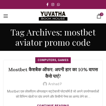
0
Tag Archives: mostbet
aviator promo code
COMPUTERS, GAMES
Mostbet कैशबैक ऑफर: अपनी हार का 10% वापस
कैसे पाएं?
Arshad P
Mostbet एक लोकप्रिय ऑनलाइन सट्टेबाजी प्लेटफॉर्म है जो अपने उपयोगकर्ताओं
को विभिन्न खेलों पर दांव लगाने और कैसीनो गेम्स का आनंद लेने का ...
CONTINUE READING