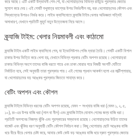
করে আছে। এটি একটি উদ্ভাবনী গেম শো, যা খেলোয়াড়দের বিভিন্ন রাউন্ডে পুরস্কার জেতার
সুযোগ করে দেয়। এই গেমটি শুধুমাত্র ভাগ্যের উপর নির্ভরশীল নয়, বরং খেলোয়াড়দের কৌশল এবং
সিদ্ধান্তের উপরও নির্ভর করে। লাইভ ক্যাসিনোতে ক্র্যাজি টাইম খেলার অভিজ্ঞতা সত্যিই
অসাধারণ, যেখানে প্রতিটি মুহূর্ত নতুন উত্তেজনা নিয়ে আসে।
ক্র্যাজি টাইম: খেলার নিয়মাবলী এবং কাঠামো
ক্র্যাজি টাইম একটি লাইভ ক্যাসিনো গেম, যা ইভোলিউশন গেমিং দ্বারা তৈরি। গেমটি একটি বিশাল
চাকার উপর ভিত্তি করে খেলা হয়, যেখানে বিভিন্ন প্রকার বেটিং অপশন রয়েছে। খেলোয়াড়রা
চাকার বিভিন্ন অংশে তাদের বাজি ধরতে পারে এবং চাকা ঘোরার পরে বিজয়ী অংশটি যেটিতে
নির্বাচিত হবে, সেই অনুযায়ী তারা পুরস্কার পায়। এই গেমের প্রধান আকর্ষণ হলো এর মাল্টিপ্লায়ার,
যা খেলোয়াড়দের বড় অঙ্কের পুরস্কার জিততে সাহায্য করে।
বেটিং অপশন এবং কৌশল
ক্র্যাজি টাইমে বিভিন্ন ধরনের বেটিং অপশন রয়েছে, যেমন – সংখ্যায় বাজি ধরা (যেমন ১, ২, ৫,
১০), রং-এর উপর বাজি ধরা (লাল বা নীল) এবং ক্র্যাজি টাইম বোনাস গেমের জন্য বাজি ধরা।
প্রতিটি অপশনের নিজস্ব ঝুঁকি এবং পুরস্কারের সম্ভাবনা রয়েছে। খেলোয়াড়দের উচিত তাদের
বাজেট এবং ঝুঁকির ধরণ অনুযায়ী বেটিং কৌশল নির্বাচন করা। কিছু খেলোয়াড় ছোট অঙ্কের বাজি
ধরে ধীরে ধীরে খেলার চেষ্টা করে, আবার কেউ কেউ বড় অঙ্কের বাজি ধরে দ্রুত পুরস্কার জেতার