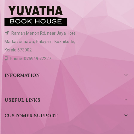
Raman Menon Rd, near Jaya Hotel,
Markazudaawa, Palayam, Kozhikode,
Kerala 673002
Phone: 075949 72227
INFORMATION
USEFUL LINKS
CUSTOMER SUPPORT