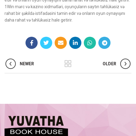
edir və onların oyun oynayışını daha rahat və təhlükəsiz hale getirir.
1Win mərc və kazino xidmətləri, oyunçuların saytın təhlükəsiz və
rahat bir şəkildə istifadəsini təmin edir və onların oyun oynayışını
daha rahat və təhlükəsiz hale getirir.
NEWER
OLDER