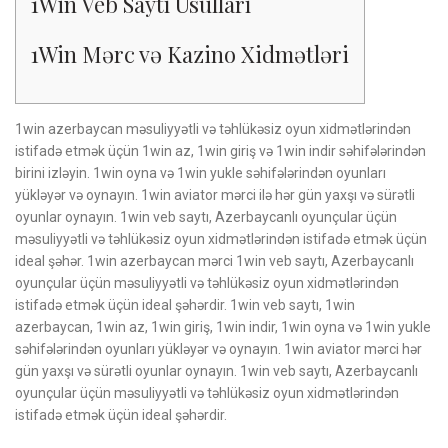
1Win Veb Saytı Üsulları
1Win Mərc və Kazino Xidmətləri
1win azerbaycan məsuliyyətli və təhlükəsiz oyun xidmətlərindən
istifadə etmək üçün 1win az, 1win giriş və 1win indir səhifələrindən
birini izləyin. 1win oyna və 1win yukle səhifələrindən oyunları
yükləyər və oynayın. 1win aviator mərci ilə hər gün yaxşı və sürətli
oyunlar oynayın. 1win veb saytı, Azerbaycanlı oyunçular üçün
məsuliyyətli və təhlükəsiz oyun xidmətlərindən istifadə etmək üçün
ideal şəhər. 1win azerbaycan mərci 1win veb saytı, Azerbaycanlı
oyunçular üçün məsuliyyətli və təhlükəsiz oyun xidmətlərindən
istifadə etmək üçün ideal şəhərdir. 1win veb saytı, 1win
azerbaycan, 1win az, 1win giriş, 1win indir, 1win oyna və 1win yukle
səhifələrindən oyunları yükləyər və oynayın. 1win aviator mərci hər
gün yaxşı və sürətli oyunlar oynayın. 1win veb saytı, Azerbaycanlı
oyunçular üçün məsuliyyətli və təhlükəsiz oyun xidmətlərindən
istifadə etmək üçün ideal şəhərdir.