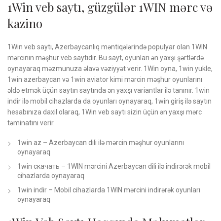
1Win veb saytı, güzgülər 1WIN mərc və
kazino
1Win veb saytı, Azerbaycanlıq məntiqələrində populyar olan 1WIN
mərcinin məşhur veb saytıdır. Bu sayt, oyunları ən yaxşı şərtlərdə
oynayaraq məzmunuza əlavə vəziyyət verir. 1Win oyna, 1win yukle,
1win azerbaycan və 1win aviator kimi mərcin məşhur oyunlarını
əldə etmək üçün saytın saytında ən yaxşı variantlar ilə tanınır. 1win
indir ilə mobil cihazlarda da oyunları oynayaraq, 1win giriş ilə saytın
hesabınıza daxil olaraq, 1Win veb saytı sizin üçün ən yaxşı mərc
təminatını verir.
1win az – Azerbaycan dili ilə mərcin məşhur oyunlarını
oynayaraq
1win скачать – 1WIN mərcini Azerbaycan dili ilə indirərək mobil
cihazlarda oynayaraq
1win indir – Mobil cihazlarda 1WIN mərcini indirərək oyunları
oynayaraq