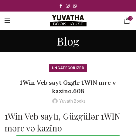
0
Blog
UNCATEGORIZED
1Win Veb sayt Gzglr 1WIN mrc v
kazino.608
Yuvath Books
1Win Veb saytı, Güzgülər 1WIN
mərc və kazino