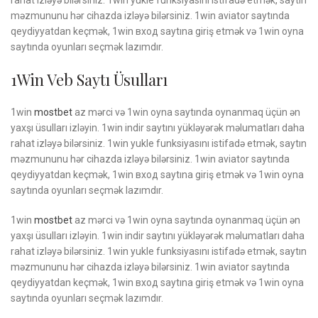
rahat izləyə bilərsiniz. 1win yukle funksiyasını istifadə etmək, saytın
məzmununu hər cihazda izləyə bilərsiniz. 1win aviator saytında
qeydiyyatdan keçmək, 1win вход saytına giriş etmək və 1win oyna
saytında oyunları seçmək lazımdır.
1Win Veb Saytı Üsulları
1win
mostbet
az mərci və 1win oyna saytında oynanmaq üçün ən
yaxşı üsulları izləyin. 1win indir saytını yükləyərək məlumatları daha
rahat izləyə bilərsiniz. 1win yukle funksiyasını istifadə etmək, saytın
məzmununu hər cihazda izləyə bilərsiniz. 1win aviator saytında
qeydiyyatdan keçmək, 1win вход saytına giriş etmək və 1win oyna
saytında oyunları seçmək lazımdır.
1win
mostbet
az mərci və 1win oyna saytında oynanmaq üçün ən
yaxşı üsulları izləyin. 1win indir saytını yükləyərək məlumatları daha
rahat izləyə bilərsiniz. 1win yukle funksiyasını istifadə etmək, saytın
məzmununu hər cihazda izləyə bilərsiniz. 1win aviator saytında
qeydiyyatdan keçmək, 1win вход saytına giriş etmək və 1win oyna
saytında oyunları seçmək lazımdır.