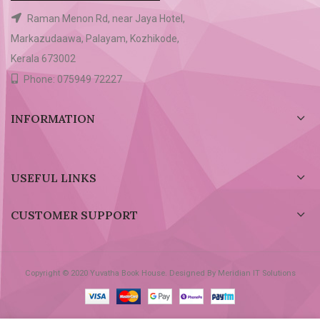
Raman Menon Rd, near Jaya Hotel,
Markazudaawa, Palayam, Kozhikode,
Kerala 673002
Phone: 075949 72227
INFORMATION
USEFUL LINKS
CUSTOMER SUPPORT
Copyright © 2020 Yuvatha Book House. Designed By Meridian IT Solutions