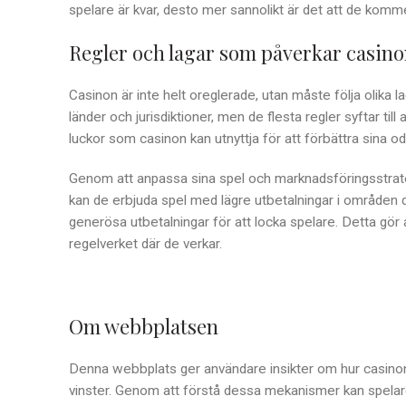
spelare är kvar, desto mer sannolikt är det att de komme
Regler och lagar som påverkar casin
Casinon är inte helt oreglerade, utan måste följa olika 
länder och jurisdiktioner, men de flesta regler syftar till
luckor som casinon kan utnyttja för att förbättra sina od
Genom att anpassa sina spel och marknadsföringsstrateg
kan de erbjuda spel med lägre utbetalningar i områden där
generösa utbetalningar för att locka spelare. Detta gör
regelverket där de verkar.
Om webbplatsen
Denna webbplats ger användare insikter om hur casinon
vinster. Genom att förstå dessa mekanismer kan spelar