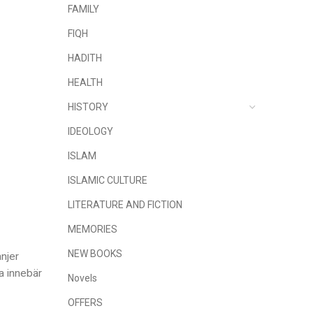
FAMILY
FIQH
HADITH
HEALTH
HISTORY
IDEOLOGY
ISLAM
ISLAMIC CULTURE
LITERATURE AND FICTION
MEMORIES
NEW BOOKS
anjer
ta innebär
Novels
OFFERS