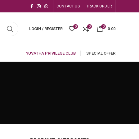
CONTACT US
TRACK ORDER
0
0
0
LOGIN / REGISTER
0.00
YUVATHA PRIVILEGE CLUB
SPECIAL OFFER