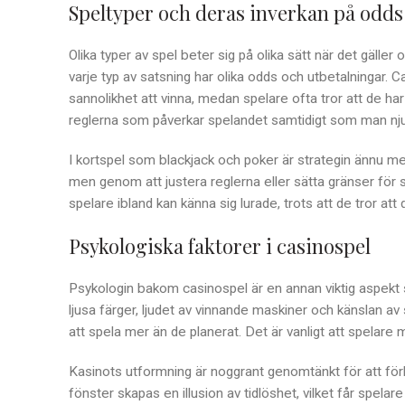
Speltyper och deras inverkan på odds
Olika typer av spel beter sig på olika sätt när det gäller 
varje typ av satsning har olika odds och utbetalningar. 
sannolikhet att vinna, medan spelare ofta tror att de ha
reglerna som påverkar spelandet samtidigt som man nju
I kortspel som blackjack och poker är strategin ännu mer
men genom att justera reglerna eller sätta gränser för s
spelare ibland kan känna sig lurade, trots att de tror att 
Psykologiska faktorer i casinospel
Psykologin bakom casinospel är en annan viktig aspekt s
ljusa färger, ljudet av vinnande maskiner och känslan av
att spela mer än de planerat. Det är vanligt att spelare 
Kasinots utformning är noggrant genomtänkt för att förlä
fönster skapas en illusion av tidlöshet, vilket får spel