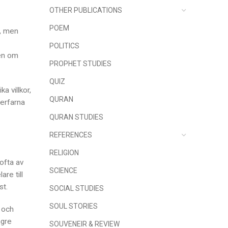
OTHER PUBLICATIONS
POEM
r, men
POLITICS
ten om
PROPHET STUDIES
QUIZ
a villkor,
QURAN
 erfarna
QURAN STUDIES
REFERENCES
RELIGION
ofta av
SCIENCE
re till
st.
SOCIAL STUDIES
SOUL STORIES
r och
ngre
SOUVENEIR & REVIEW