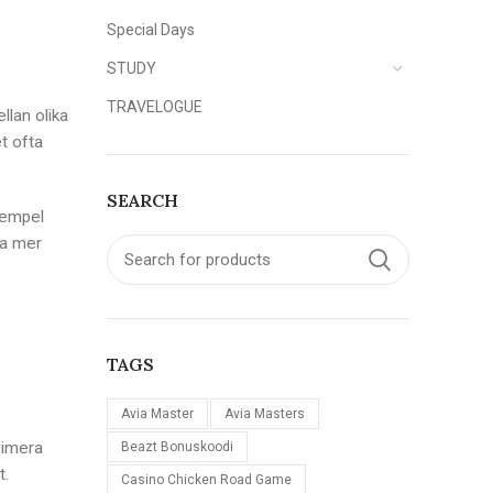
Special Days
STUDY
TRAVELOGUE
llan olika
et ofta
SEARCH
xempel
ta mer
TAGS
Avia Master
Avia Masters
ximera
Beazt Bonuskoodi
t.
Casino Chicken Road Game