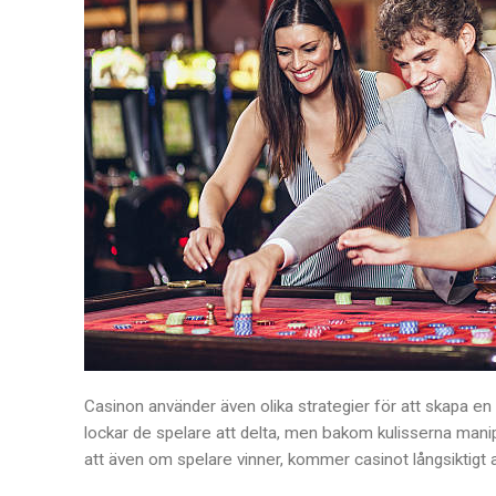
Casinon använder även olika strategier för att skapa en 
lockar de spelare att delta, men bakom kulisserna manipu
att även om spelare vinner, kommer casinot långsiktigt al