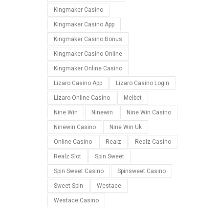
Kingmaker Casino
Kingmaker Casino App
Kingmaker Casino Bonus
Kingmaker Casino Online
Kingmaker Online Casino
Lizaro Casino App
Lizaro Casino Login
Lizaro Online Casino
Melbet
Nine Win
Ninewin
Nine Win Casino
Ninewin Casino
Nine Win Uk
Online Casino
Realz
Realz Casino
Realz Slot
Spin Sweet
Spin Sweet Casino
Spinsweet Casino
Sweet Spin
Westace
Westace Casino