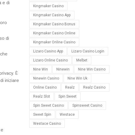
à e di
Kingmaker Casino
Kingmaker Casino App
loro
Kingmaker Casino Bonus
Kingmaker Casino Online
so di
Kingmaker Online Casino
Lizaro Casino App
Lizaro Casino Login
 che
Lizaro Online Casino
Melbet
Nine Win
Ninewin
Nine Win Casino
privacy. È
Ninewin Casino
Nine Win Uk
i iniziare
Online Casino
Realz
Realz Casino
Realz Slot
Spin Sweet
Spin Sweet Casino
Spinsweet Casino
Sweet Spin
Westace
Westace Casino
 e