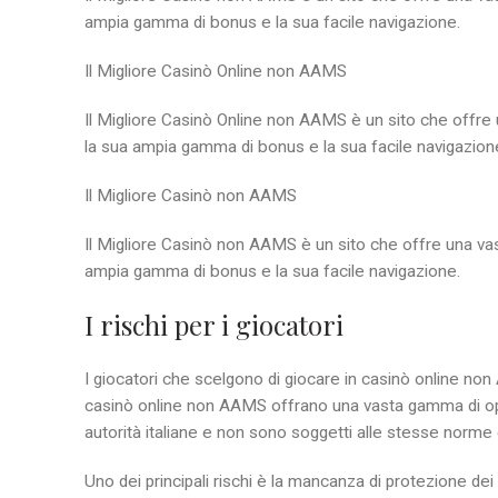
ampia gamma di bonus e la sua facile navigazione.
Il Migliore Casinò Online non AAMS
Il Migliore Casinò Online non AAMS è un sito che offre un
la sua ampia gamma di bonus e la sua facile navigazion
Il Migliore Casinò non AAMS
Il Migliore Casinò non AAMS è un sito che offre una vasta
ampia gamma di bonus e la sua facile navigazione.
I rischi per i giocatori
I giocatori che scelgono di giocare in casinò online n
casinò online non AAMS offrano una vasta gamma di opz
autorità italiane e non sono soggetti alle stesse norme 
Uno dei principali rischi è la mancanza di protezione de