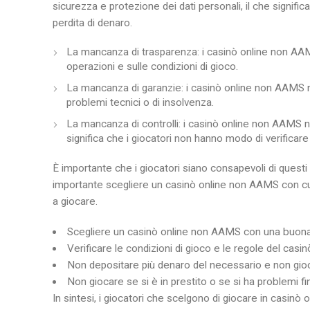
sicurezza e protezione dei dati personali, il che signific
perdita di denaro.
La mancanza di trasparenza: i casinò online non AAMS
operazioni e sulle condizioni di gioco.
La mancanza di garanzie: i casinò online non AAMS non
problemi tecnici o di insolvenza.
La mancanza di controlli: i casinò online non AAMS non 
significa che i giocatori non hanno modo di verificare
È importante che i giocatori siano consapevoli di questi 
importante scegliere un casinò online non AAMS con cura e
a giocare.
Scegliere un casinò online non AAMS con una buona 
Verificare le condizioni di gioco e le regole del casi
Non depositare più denaro del necessario e non gioc
Non giocare se si è in prestito o se si ha problemi fin
In sintesi, i giocatori che scelgono di giocare in casi