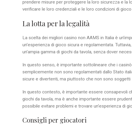
prendere misure per proteggere la loro sicurezza e la 
verificare le loro credenziali e le loro condizioni di gioco
La lotta per la legalità
La scelta dei migliori casino non AAMS in Italia è un’imp
un’esperienza di gioco sicura e regolamentata. Tuttavia
un’ampia gamma di giochi da tavola, senza dover necess
In questo senso, è importante sottolineare che i casin
semplicemente non sono regolamentati dallo Stato italia
sicure e divertenti, ma piuttosto che non sono soggett
In questo contesto, è importante essere consapevoli 
giochi da tavola, ma è anche importante essere prudenti 
possibile evitare problemi e trovare un’esperienza di gi
Consigli per giocatori