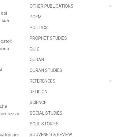
OTHER PUBLICATIONS
 dei
POEM
a sua
POLITICS
PROPHET STUDIES
ocatori
ienti
QUIZ
QURAN
da
QURAN STUDIES
REFERENCES
RELIGION
SCIENCE
 che
SOCIAL STUDIES
 sicurezza
SOUL STORIES
catori per
SOUVENEIR & REVIEW