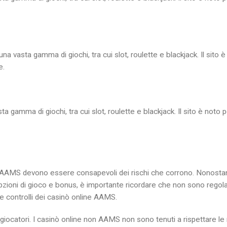
a vasta gamma di giochi, tra cui slot, roulette e blackjack. Il sito è
e.
 gamma di giochi, tra cui slot, roulette e blackjack. Il sito è noto p
on AAMS devono essere consapevoli dei rischi che corrono. Nonostan
ioni di gioco e bonus, è importante ricordare che non sono regola
e controlli dei casinò online AAMS.
i giocatori. I casinò online non AAMS non sono tenuti a rispettare le