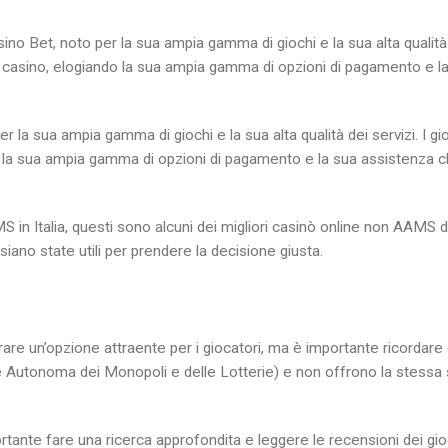
no Bet, noto per la sua ampia gamma di giochi e la sua alta qualità
sul casino, elogiando la sua ampia gamma di opzioni di pagamento e l
er la sua ampia gamma di giochi e la sua alta qualità dei servizi. I gi
o la sua ampia gamma di opzioni di pagamento e la sua assistenza cl
AMS in Italia, questi sono alcuni dei migliori casinò online non AAMS 
siano state utili per prendere la decisione giusta.
are un’opzione attraente per i giocatori, ma è importante ricordare
e Autonoma dei Monopoli e delle Lotterie) e non offrono la stessa
rtante fare una ricerca approfondita e leggere le recensioni dei gio