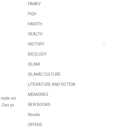
FAMILY
FIQH
HADITH
HEALTH
HISTORY
IDEOLOGY
ISLAM
ISLAMIC CULTURE
LITERATURE AND FICTION
MEMORIES
n nyde en
NEW BOOKS
. Det er
Novels
OFFERS