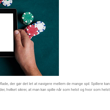
lade, der gør det let at navigere mellem de mange spil. Spillere ka
, hvilket sikrer, at man kan spille når som helst og hvor som helst