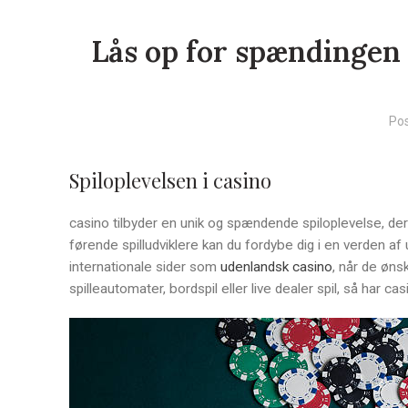
Lås op for spændingen
Po
Spiloplevelsen i casino
casino tilbyder en unik og spændende spiloplevelse, der 
førende spilludviklere kan du fordybe dig i en verden af
internationale sider som
udenlandsk casino
, når de øns
spilleautomater, bordspil eller live dealer spil, så har c