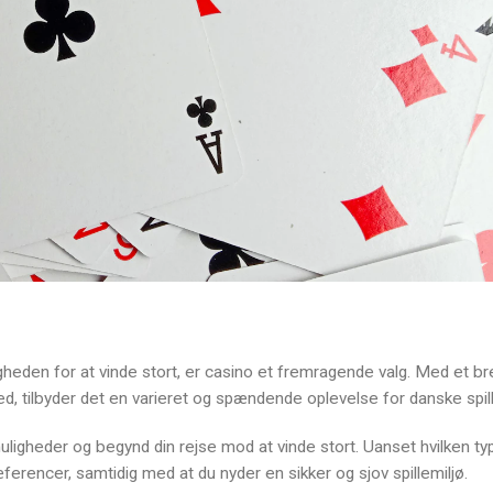
heden for at vinde stort, er casino et fremragende valg. Med et br
hed, tilbyder det en varieret og spændende oplevelse for danske spil
ligheder og begynd din rejse mod at vinde stort. Uanset hvilken typ
ræferencer, samtidig med at du nyder en sikker og sjov spillemiljø.