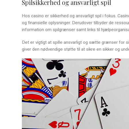
Spilsikkerhed og ansvarligt spil
Hos casino er sikkerhed og ansvarligt spil i fokus. Cas
og finansielle oplysninger. Derudover tilbyder de ressourc
information om spilgrænser samt links til hjælpeorganisati
Det er vigtigt at spille ansvarligt og sætte grænser for si
giver den nødvendige støtte til at sikre en sikker og un