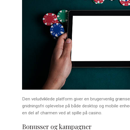
Den veludviklede platform giver en brugervenlig grænsef
gnidningsfri oplevelse på både desktop og mobile enheder
en del af charmen ved at spille på casino.
Bonusser og kampagner