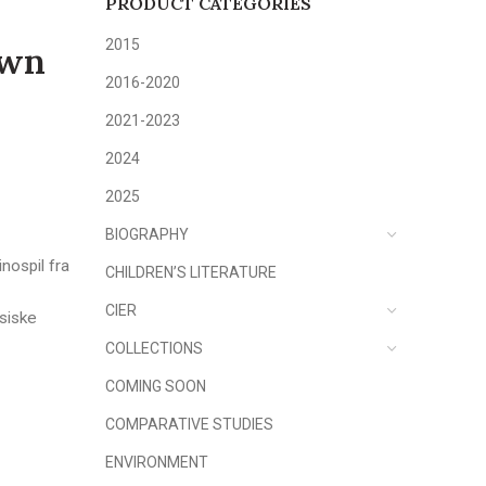
PRODUCT CATEGORIES
2015
own
2016-2020
2021-2023
2024
2025
BIOGRAPHY
nospil fra
CHILDREN’S LITERATURE
CIER
siske
COLLECTIONS
COMING SOON
COMPARATIVE STUDIES
ENVIRONMENT