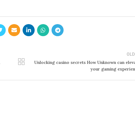
OLD
n
Unlocking casino secrets How Unknown can elev
your gaming experie