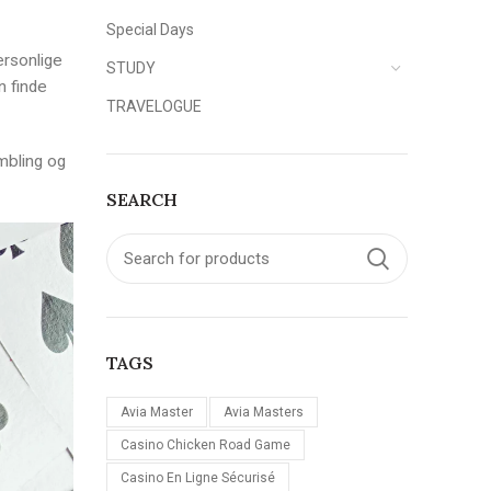
Special Days
ersonlige
STUDY
n finde
TRAVELOGUE
ambling og
SEARCH
TAGS
Avia Master
Avia Masters
Casino Chicken Road Game
Casino En Ligne Sécurisé