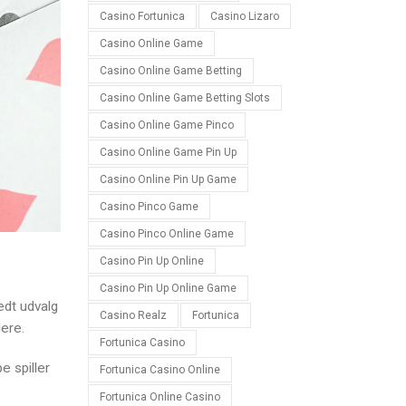
Casino Fortunica
Casino Lizaro
Casino Online Game
Casino Online Game Betting
Casino Online Game Betting Slots
Casino Online Game Pinco
Casino Online Game Pin Up
Casino Online Pin Up Game
Casino Pinco Game
Casino Pinco Online Game
Casino Pin Up Online
Casino Pin Up Online Game
edt udvalg
Casino Realz
Fortunica
lere.
Fortunica Casino
e spiller
Fortunica Casino Online
Fortunica Online Casino