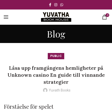
0
Blog
PUBLIC
Låsa upp framgångens hemligheter på
Unknown casino En guide till vinnande
strategier
Yuvath Books
Förståelse för spelet