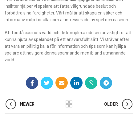
insikter hjälper vi spelare att fatta välgrundade beslut och
förbättra sina färdigheter. Vårt mål är att skapa en säker och
informativ miljö för alla som är intresserade av spel och casinon.
Att förstå casinots värld och de komplexa oddsen är viktigt för att
kunna njuta av spelandet på ett ansvarsfullt sätt. Vi strävar efter
att vara en pålitlig källa för information och tips som kan hjälpa
spelare att navigera denna spännande men ibland utmanande
värld.
NEWER
OLDER