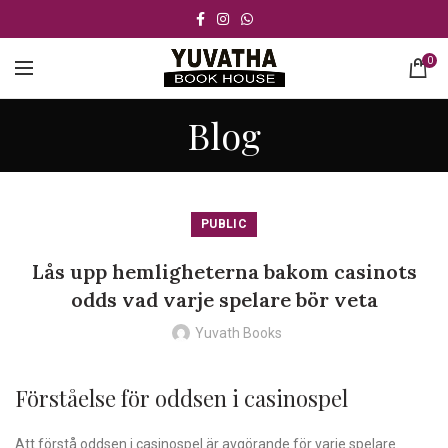
0
Blog
PUBLIC
Lås upp hemligheterna bakom casinots
odds vad varje spelare bör veta
Yuvath Books
Förståelse för oddsen i casinospel
Att förstå oddsen i casinospel är avgörande för varje spelare.