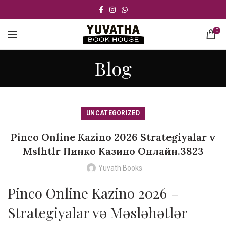
0
Blog
UNCATEGORIZED
Pinco Online Kazino 2026 Strategiyalar v
Mslhtlr Пинко Казино Онлайн.3823
Yuvath Books
Pinco Online Kazino 2026 –
Strategiyalar və Məsləhətlər