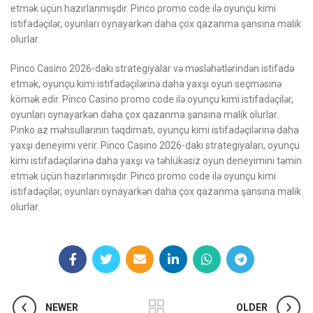
etmək üçün hazırlanmışdır. Pinco promo code ilə oyunçu kimi
istifadəçilər, oyunları oynayarkən daha çox qazanma şansına malik
olurlar.
Pinco Casino 2026-dakı strategiyalar və məsləhətlərindən istifadə
etmək, oyunçu kimi istifadəçilərinə daha yaxşı oyun seçməsinə
kömək edir. Pinco Casino promo code ilə oyunçu kimi istifadəçilər,
oyunları oynayarkən daha çox qazanma şansına malik olurlar.
Pinko az məhsullarının təqdimatı, oyunçu kimi istifadəçilərinə daha
yaxşı deneyimi verir. Pinco Casino 2026-dakı strategiyaları, oyunçu
kimi istifadəçilərinə daha yaxşı və təhlükəsiz oyun deneyimini təmin
etmək üçün hazırlanmışdır. Pinco promo code ilə oyunçu kimi
istifadəçilər, oyunları oynayarkən daha çox qazanma şansına malik
olurlar.
NEWER
OLDER