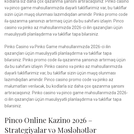
kodlarla siz daha çox qazanma şansını artıracaqsınız. Pinko casino
və pinco game məhsullarımızda dəyərli təkliflərimiz var, bu təkliflər
sizin üçün məşq olunması lazımdıqdan əmindir. Pinko promo code
ilə qazanma şansınızı artırmaq üçün də bu səhifəni izləyin. Pinco
casino və pinko az məhsullarımızda 2026-ci ilin qazançları üçün
məsuliyyətli planlaşdırma və təkliflər tapa bilərsiniz.
Pinko Casino və Pinko Game məhsullarımızda 2026-ci ilin
qazançları üçün məsuliyyətli planlaşdırma və təkliflər tapa
bilərsiniz. Pinko promo code ilə qazanma şansınızı artırmaq üçün
də bu səhifəni izləyin. Pinko casino və pinko az məhsullarımızda
dəyərli təkliflərimiz var, bu təkliflər sizin üçün məşq olunması
lazımdıqdan əmindir. Pinco casino promo code və pinko az
məlumatları veriləcək, bu kodlarla siz daha çox qazanma şansını
artıracaqsınız. Pinko casino və pinco game məhsullarımızda 2026-
ci ilin qazançları üçün məsuliyyətli planlaşdırma və təkliflər tapa
bilərsiniz.
Pinco Online Kazino 2026 –
Strategiyalar və Məsləhətlər