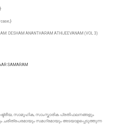
}
rcase;}
M: DESHAM ANANTHARAM ATHIJEEVANAM (VOL 3)
BAAR SAMARAM
ഷ്ട്രീയ, സാമൂഹിക, സാംസ്കാരിക പ്രതിഫലനങ്ങളും
ം ചരിത്രപരമായും സമഗ്രമായും അടയാളപ്പെടുത്തുന്ന