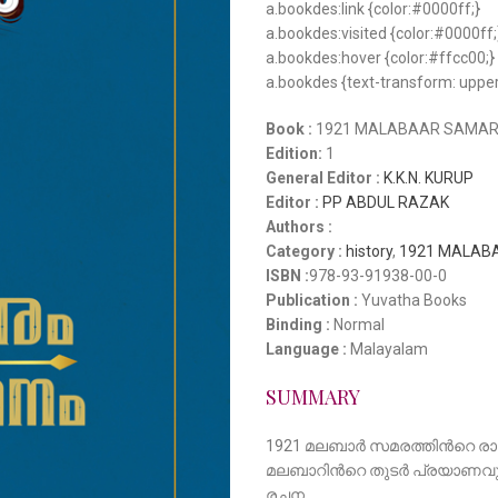
a.bookdes:link {color:#0000ff;}
a.bookdes:visited {color:#0000ff;
a.bookdes:hover {color:#ffcc00;}
a.bookdes {text-transform: uppe
Book :
1921 MALABAAR SAMARA
Edition:
1
General Editor :
K.K.N. KURUP
Editor :
PP ABDUL RAZAK
Authors :
Category :
history
,
1921 MALA
ISBN :
978-93-91938-00-0
Publication :
Yuvatha Books
Binding :
Normal
Language :
Malayalam
SUMMARY
1921 മലബാർ സമരത്തിന്‍റെ രാ
മലബാറിന്‍റെ തുടർ പ്രയാണവു
രചന.