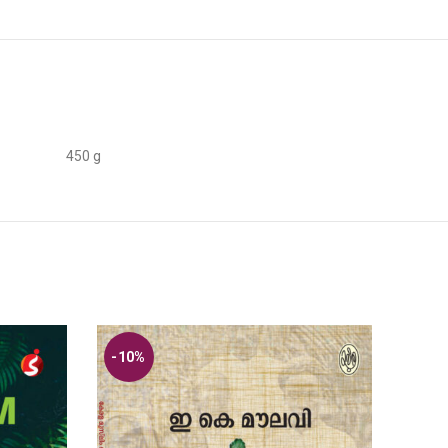
450 g
-10%
-10