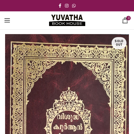
0
SOLD
OUT