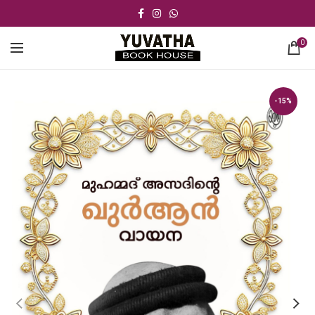
0
-15%