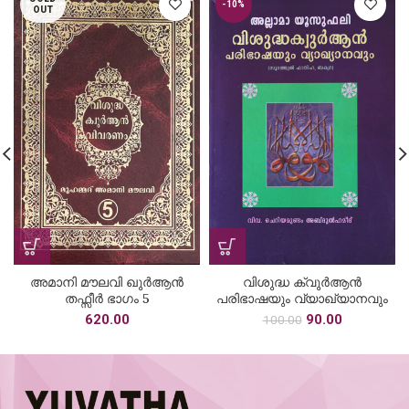
-10%
OUT
അമാനി മൗലവി ഖുര്‍ആന്‍
വിശുദ്ധ ക്വുര്‍ആന്‍
തഫ്സീര്‍ ഭാഗം 5
പരിഭാഷയും വ്യാഖ്യാനവും
Original
Current
620.00
90.00
100.00
price
price
was:
is:
₹100.00.
₹90.00.