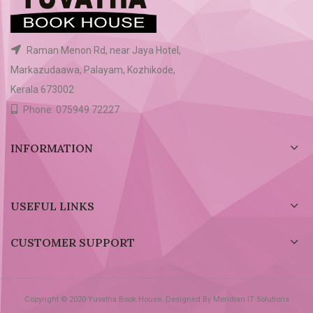
Raman Menon Rd, near Jaya Hotel,
Markazudaawa, Palayam, Kozhikode,
Kerala 673002
Phone: 075949 72227
INFORMATION
USEFUL LINKS
CUSTOMER SUPPORT
Copyright © 2020 Yuvatha Book House. Designed By Meridian IT Solutions