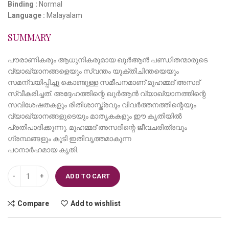
Binding :
Normal
Language :
Malayalam
SUMMARY
പൗരാണികരും ആധുനികരുമായ ഖുർആൻ പണ്ഡിതന്മാരുടെ
വ്യാഖ്യാനങ്ങളെയും സ്വന്തം യുക്തിചിന്തയെയും
സമന്വയിപ്പിച്ചു കൊണ്ടുള്ള സമീപനമാണ് മുഹമ്മദ് അസദ്
സ്വീകരിച്ചത്. അദ്ദേഹത്തിന്റെ ഖുർആൻ വ്യാഖ്യാനത്തിന്റെ
സവിശേഷതകളും രീതിശാസ്ത്രവും വിവർത്തനത്തിന്റെയും
വ്യാഖ്യാനങ്ങളുടെയും മാതൃകകളും ഈ കൃതിയിൽ
പ്രതിപാദിക്കുന്നു. മുഹമ്മദ് അസദിന്റെ ജീവചരിത്രവും
ഗ്രന്ഥങ്ങളും കൂടി ഇതിവൃത്തമാകുന്ന
പഠനാർഹമായ കൃതി.
മുഹമ്മദ് അസദിന്റെ ഖുർആൻ വായന quantity
ADD TO CART
Compare
Add to wishlist