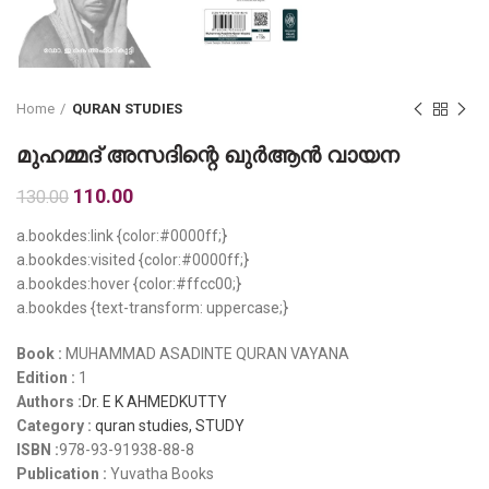
Home
QURAN STUDIES
മുഹമ്മദ് അസദിന്റെ ഖുർആൻ വായന
Original
Current
110.00
130.00
price
price
a.bookdes:link {color:#0000ff;}
was:
is:
a.bookdes:visited {color:#0000ff;}
₹130.00.
₹110.00.
a.bookdes:hover {color:#ffcc00;}
a.bookdes {text-transform: uppercase;}
Book :
MUHAMMAD ASADINTE QURAN VAYANA
Edition :
1
Authors :
Dr. E K AHMEDKUTTY
Category :
quran studies,
STUDY
ISBN :
978-93-91938-88-8
Publication :
Yuvatha Books