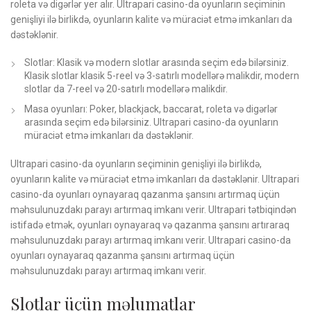
roleta və digərlər yer alır. Ultrapari casino-da oyunların seçiminin
genişliyi ilə birlikdə, oyunların kalite və müraciət etmə imkanları da
dəstəklənir.
Slotlar: Klasik və modern slotlar arasında seçim edə bilərsiniz.
Klasik slotlar klasik 5-reel və 3-satırlı modellərə malikdir, modern
slotlar da 7-reel və 20-satırlı modellərə malikdir.
Masa oyunları: Poker, blackjack, baccarat, roleta və digərlər
arasında seçim edə bilərsiniz. Ultrapari casino-da oyunların
müraciət etmə imkanları da dəstəklənir.
Ultrapari casino-da oyunların seçiminin genişliyi ilə birlikdə,
oyunların kalite və müraciət etmə imkanları da dəstəklənir. Ultrapari
casino-da oyunları oynayaraq qazanma şansını artırmaq üçün
məhsulunuzdakı parayı artırmaq imkanı verir. Ultrapari tətbiqindən
istifadə etmək, oyunları oynayaraq və qazanma şansını artıraraq
məhsulunuzdakı parayı artırmaq imkanı verir. Ultrapari casino-da
oyunları oynayaraq qazanma şansını artırmaq üçün
məhsulunuzdakı parayı artırmaq imkanı verir.
Slotlar üçün məlumatlar