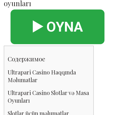
oyunları
▶️ OYNA
Содержимое
Ultrapari Casino Haqqında
Məlumatlar
Ultrapari Casino Slotlar və Masa
Oyunları
Slotlar üçün məlumatlar