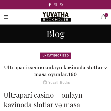
0
Blog
UNCATEGORIZED
Ultrapari casino onlayn kazinoda slotlar v
masa oyunlar.160
Yuvath Books
Ultrapari casino – onlayn
kazinoda slotlar və masa