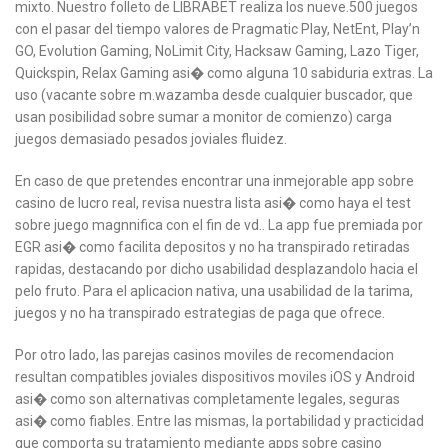
mixto. Nuestro folleto de LIBRABET realiza los nueve.500 juegos
con el pasar del tiempo valores de Pragmatic Play, NetEnt, Play’n
GO, Evolution Gaming, NoLimit City, Hacksaw Gaming, Lazo Tiger,
Quickspin, Relax Gaming asi� como alguna 10 sabiduria extras. La
uso (vacante sobre m.wazamba desde cualquier buscador, que
usan posibilidad sobre sumar a monitor de comienzo) carga
juegos demasiado pesados joviales fluidez.
En caso de que pretendes encontrar una inmejorable app sobre
casino de lucro real, revisa nuestra lista asi� como haya el test
sobre juego magnnifica con el fin de vd.. La app fue premiada por
EGR asi� como facilita depositos y no ha transpirado retiradas
rapidas, destacando por dicho usabilidad desplazandolo hacia el
pelo fruto. Para el aplicacion nativa, una usabilidad de la tarima,
juegos y no ha transpirado estrategias de paga que ofrece.
Por otro lado, las parejas casinos moviles de recomendacion
resultan compatibles joviales dispositivos moviles iOS y Android
asi� como son alternativas completamente legales, seguras
asi� como fiables. Entre las mismas, la portabilidad y practicidad
que comporta su tratamiento mediante apps sobre casino