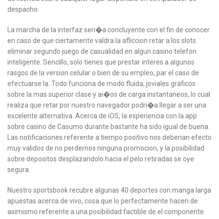
despacho.
La marcha de la interfaz seri�a concluyente con el fin de conocer
en caso de que ciertamente valdra la afliccion retar a los slots
eliminar segundo juego de casualidad en algun casino telefon
inteligente. Sencillo, solo tienes que prestar interes a algunos
rasgos de la version celular o bien de su empleo, par el caso de
efectuarse la. Todo funciona de modo fluida, joviales graficos
sobre la mas superior clase y ai�os de carga instantaneos, lo cual
realiza que retar por nuestro navegador podri�a llegar a ser una
excelente alternativa. Acerca de iOS, la experiencia con la app
sobre casino de Casumo durante bastante ha sido igual de buena.
Las notificaciones referente a tiempo positivo nos deberian efecto
muy validos de no perdernos ninguna promocion, y la posibilidad
sobre depositos desplazandolo hacia el pelo retiradas se oye
segura.
Nuestro sportsbook recubre algunas 40 deportes con manga larga
apuestas acerca de vivo, cosa que lo perfectamente hacen de
asimismo referente a una posibilidad factible de el componente