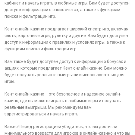
кабинет и начать играть в любимые игры. Вам будет доступен
доступ к информации о своих счетах, а также к функциям
поиска и фильтрации игр.
Кент онлайн казино предлагает широкий спектр игр, включая
слоты, карточные игры, рулетку и другие. Вам будет доступен
доступ к информации о правилах и условиях игры, а также к
функциям поиска и фильтрации игр.
Вам также будет доступен доступ к информации о бонусах и
акциях, которые предлагает Кент онлайн казино. Вам можно
будет получать реальные выигрыши и использовать их для
игры.
Кент онлайн казино – это безопасное и надежное онлайн-
казино, где вы можете играть в любимые игры и получать
реальные выигрыши. Мы рекомендуем вам
зарегистрироваться и начать играть.
Важно! Перед регистрацией убедитесь, что вы достигли
минимального возраста для игроков в онлайн-казино и что вы