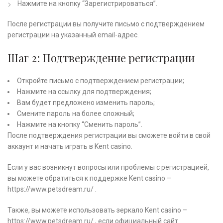
Нажмите на кнопку “Зарегистрироваться”.
После регистрации вы получите письмо с подтверждением
регистрации на указанный email-адрес.
Шаг 2: Подтверждение регистрации
Откройте письмо с подтверждением регистрации;
Нажмите на ссылку для подтверждения;
Вам будет предложено изменить пароль;
Смените пароль на более сложный;
Нажмите на кнопку “Сменить пароль”.
После подтверждения регистрации вы сможете войти в свой
аккаунт и начать играть в Kent casino.
Если у вас возникнут вопросы или проблемы с регистрацией,
вы можете обратиться к поддержке Kent casino –
https://www.petsdream.ru/ .
Также, вы можете использовать зеркало Kent casino –
https://www.petsdream.ru/ , если официальный сайт