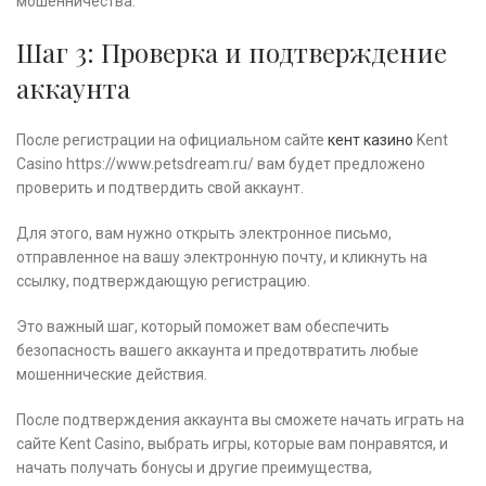
мошенничества.
Шаг 3: Проверка и подтверждение
аккаунта
После регистрации на официальном сайте
кент казино
Kent
Casino https://www.petsdream.ru/ вам будет предложено
проверить и подтвердить свой аккаунт.
Для этого, вам нужно открыть электронное письмо,
отправленное на вашу электронную почту, и кликнуть на
ссылку, подтверждающую регистрацию.
Это важный шаг, который поможет вам обеспечить
безопасность вашего аккаунта и предотвратить любые
мошеннические действия.
После подтверждения аккаунта вы сможете начать играть на
сайте Kent Casino, выбрать игры, которые вам понравятся, и
начать получать бонусы и другие преимущества,