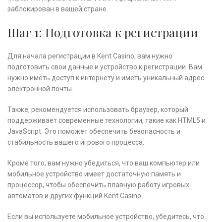
заблокирован в вашей стране.
Шаг 1: Подготовка к регистрации
Для начала регистрации в Kent Casino, вам нужно
подготовить свои данные и устройство к регистрации. Вам
нужно иметь доступ к интернету и иметь уникальный адрес
электронной почты.
Также, рекомендуется использовать браузер, который
поддерживает современные технологии, такие как HTML5 и
JavaScript. Это поможет обеспечить безопасность и
стабильность вашего игрового процесса.
Кроме того, вам нужно убедиться, что ваш компьютер или
мобильное устройство имеет достаточную память и
процессор, чтобы обеспечить плавную работу игровых
автоматов и других функций Kent Casino.
Если вы используете мобильное устройство, убедитесь, что