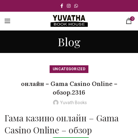
0
Blog
UNCATEGORIZED
онлайн – Gama Casino Online –
обзор.2316
Yuvath Books
Гама казино онлайн – Gama
Casino Online – обзор