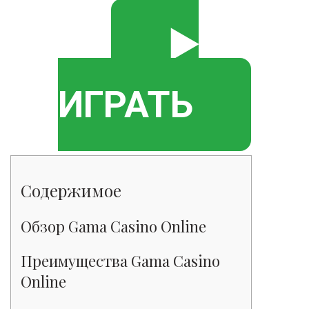
▶️
ИГРАТЬ
Содержимое
Обзор Gama Casino Online
Преимущества Gama Casino
Online