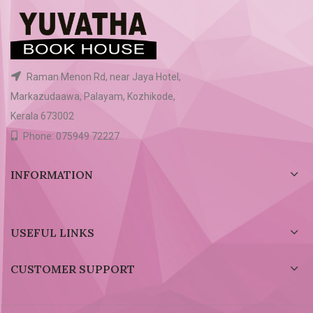
Raman Menon Rd, near Jaya Hotel,
Markazudaawa, Palayam, Kozhikode,
Kerala 673002
Phone: 075949 72227
INFORMATION
USEFUL LINKS
CUSTOMER SUPPORT