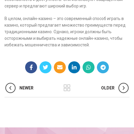
сервер и предлагают широкий выбор игр.
В целом, онлайн-казино – это современный способ играть в
казино, который предлагает множество преимуществ перед
традиционными казино. Однако, игроки должны быть
осторожными и выбирать надежные онлайн-казино, чтобы
избежать мошенничества и зависимостей.
NEWER
OLDER