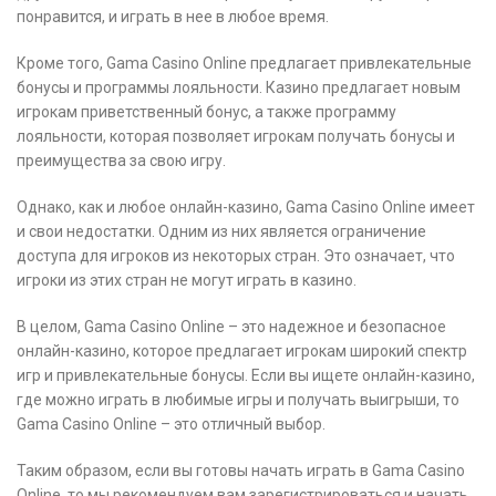
понравится, и играть в нее в любое время.
Кроме того, Gama Casino Online предлагает привлекательные
бонусы и программы лояльности. Казино предлагает новым
игрокам приветственный бонус, а также программу
лояльности, которая позволяет игрокам получать бонусы и
преимущества за свою игру.
Однако, как и любое онлайн-казино, Gama Casino Online имеет
и свои недостатки. Одним из них является ограничение
доступа для игроков из некоторых стран. Это означает, что
игроки из этих стран не могут играть в казино.
В целом, Gama Casino Online – это надежное и безопасное
онлайн-казино, которое предлагает игрокам широкий спектр
игр и привлекательные бонусы. Если вы ищете онлайн-казино,
где можно играть в любимые игры и получать выигрыши, то
Gama Casino Online – это отличный выбор.
Таким образом, если вы готовы начать играть в Gama Casino
Online, то мы рекомендуем вам зарегистрироваться и начать