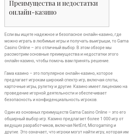
Преимущества и недостатки
онлайн-казино
Если вы ищете надежное и безопасное онлайн-казино, где
можно играть в любимые игры и получать выигрыши, то Gama
Casino Online – это отличный выбор. В этом обзоре мы
рассмотрим основные преимущества и недостатки этого
онлайн-казино, чтобы помочь вам принять решение.
Гама казино – это популярное онлайн-казино, которое
предлагает игрокам широкий спектр игр, включая слоты,
карточные игры, рулетку и другие. Казино имеет лицензию на
проведение игорной деятельности и обеспечивает
безопасность и конфиденциальность игроков.
Один из основных преимуществ Gama Casino Online – это его
обширный выбор игр. Казино предлагает более 1 000 игр от
ведущих разработчиков, включая NetEnt, Microgaming и
другие. Это означает, что игроки могут найти игру, которая им